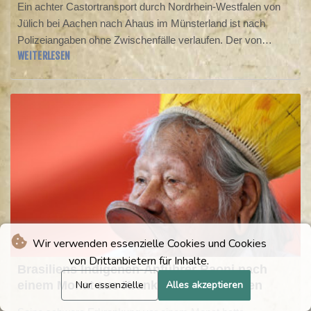
Ein achter Castortransport durch Nordrhein-Westfalen von
Jülich bei Aachen nach Ahaus im Münsterland ist nach
Polizeiangaben ohne Zwischenfälle verlaufen. Der von
WEITERLESEN
Einsatzkräften der Polizei zum Schutz der Atommüllbehälter
abgesicherte Konvoi erreichte in der Nacht zum Donnerstag
das Brennelemente-Zwischenlager Ahaus, wie die Polizei in
Münster mitteilte.
Wir verwenden essenzielle Cookies und Cookies
von Drittanbietern für Inhalte.
Brasiliens Indigenen-Anführer Raoni nach
Nur essenzielle
Alles akzeptieren
einem Monat aus Krankenhaus entlassen