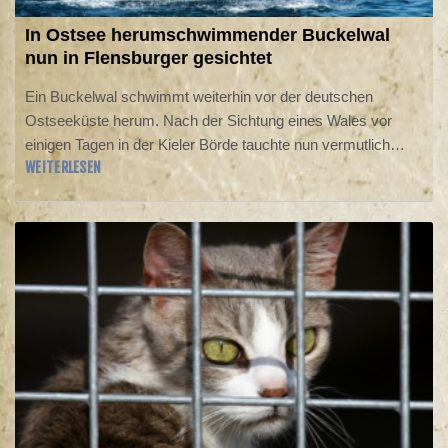
In Ostsee herumschwimmender Buckelwal
nun in Flensburger gesichtet
Ein Buckelwal schwimmt weiterhin vor der deutschen
Ostseeküste herum. Nach der Sichtung eines Wales vor
einigen Tagen in der Kieler Börde tauchte nun vermutlich
WEITERLESEN
dasselbe Tier am Freitagmorgen in der Flensburger Börde
auf, wie das Umweltministerium von Schleswig-Holstein in
Kiel mitteilte. Der Buckelwal schwamm demnach "zunächst
in Richtung Innenstadt, kehrte dann aber um".