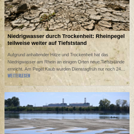
Niedrigwasser durch Trockenheit: Rheinpegel
teilweise weiter auf Tiefststand
Aufgrund anhaltender Hitze und Trockenheit hat das
Niedrigwasser am Rhein an einigen Orten neue Tiefststände
erreicht. Am Pegel Kaub wurden Dienstagfrüh nur noch 24
WEITERLESEN
Zentimeter gemessen, womit der bisher niedrigste bekannte
Wasserstand im Jahr 2018 noch um einen Zentimeter
unterschritten wurde, wie aus den von der Wasserstraßen-
und Schifffahrtsverwaltung des Bundes veröffentlichten
Pegelwerten hervorging.