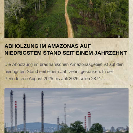
ABHOLZUNG IM AMAZONAS AUF
NIEDRIGSTEM STAND SEIT EINEM JAHRZEHNT
Die Abholzung im brasilianischen Amazonasgebiet ist auf den
niedrigsten Stand seit einem Jahrzehnt gesunken. In der
Periode von August 2025 bis Juli 2026 seien 2874
Quadratkilometer Wald zerstört worden, teilten die Behörden am
Freitag unter Berufung auf Satellitendaten mit. Dies seien 37
Prozent weniger als in den zwölf Monaten davor - und der
niedrigste Stand seit der genauen Erfassung der Abholzung im
Jahr 2016.