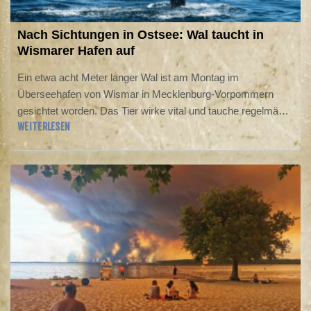
Nach Sichtungen in Ostsee: Wal taucht in
Wismarer Hafen auf
Ein etwa acht Meter langer Wal ist am Montag im
Überseehafen von Wismar in Mecklenburg-Vorpommern
gesichtet worden. Das Tier wirke vital und tauche regelmäßig
WEITERLESEN
auf und wieder ab, teilte das Landesumweltministerium in
Schwerin mit. Die Lage werde fortlaufend beobachtet und
das weitere Vorgehen zwischen den zuständigen Behörden
abgestimmt. Um welche Walart es sich handelte, könne noch
nicht abschließend gesagt werden.