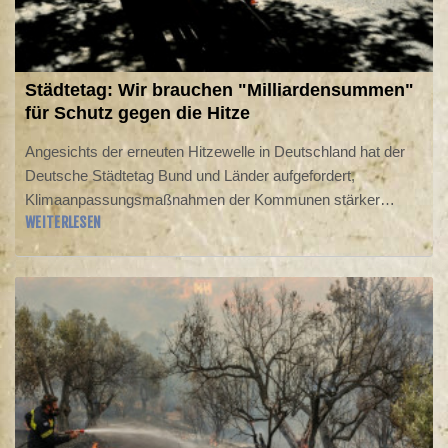
Städtetag: Wir brauchen "Milliardensummen"
für Schutz gegen die Hitze
Angesichts der erneuten Hitzewelle in Deutschland hat der
Deutsche Städtetag Bund und Länder aufgefordert,
Klimaanpassungsmaßnahmen der Kommunen stärker
WEITERLESEN
finanziell zu unterstützen. Klimaanpassung sei "existenziell
für unsere Zukunft", sagte Hauptgeschäftsführer Christian
Schuchardt dem Redaktionsnetzwerk Deutschland
(Donnerstagsausgaben). Für die Städte sei dies eine
Daueraufgabe für Jahrzehnte. "Unterm Strich reden wir da
über Milliardensummen bundesweit, die investiert werden
müssen."