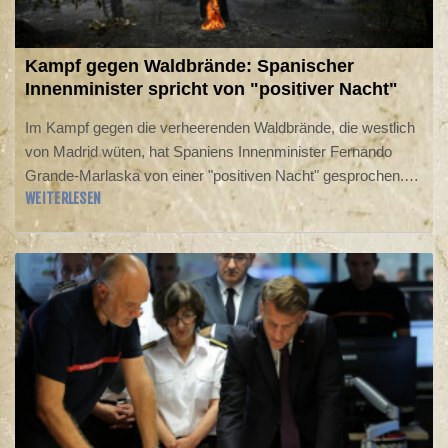
Kampf gegen Waldbrände: Spanischer
Innenminister spricht von "positiver Nacht"
Im Kampf gegen die verheerenden Waldbrände, die westlich
von Madrid wüten, hat Spaniens Innenminister Fernando
Grande-Marlaska von einer "positiven Nacht" gesprochen.
WEITERLESEN
"Dank des enormen Einsatzes der Helfer" konnten
Fortschritte bei der Bekämpfung des Feuers erzielt werden,
sagte Grande-Marlaska am Dienstag in einem Interview mit
dem öffentlich-rechtlichen Fernsehen. Dennoch befänden
sich die Arbeiten zur Brandbekämpfung "in einer kritischen
Phase".