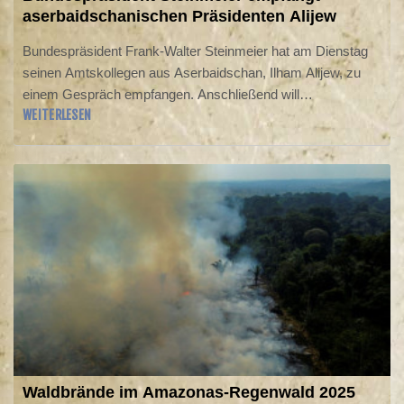
aserbaidschanischen Präsidenten Alijew
Bundespräsident Frank-Walter Steinmeier hat am Dienstag
seinen Amtskollegen aus Aserbaidschan, Ilham Alijew, zu
einem Gespräch empfangen. Anschließend will
WEITERLESEN
Bundeskanzler Friedrich Merz (CDU) mit Alijew über
Energie- und Rohstofffragen und den Friedensprozess mit
Armenien beraten. Geplant ist auch die Unterzeichnung
eines Vertrags, dessen Inhalt noch bekanntgegeben werden
soll. Alijew sollte gegen Mittag vor dem Kanzleramt mit
militärischen Ehren begrüßt werden.
Waldbrände im Amazonas-Regenwald 2025