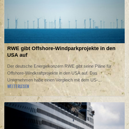
RWE gibt Offshore-Windparkprojekte in den
USA auf
Der deutsche Energiekonzern RWE gibt seine Pläne für
Offshore-Windkraftprojekte in den USA auf. Das
Unternehmen habe einen Vergleich mit dem US-
WEITERLESEN
Innenministerium geschlossen, "um Ansprüche gegen die
US-Regierung beizulegen und ihre Offshore-Wind-Pachten
vor den Küsten von New York, Kalifornien und Louisiana
zurückzugeben", erklärte der Konzern mit Sitz in Essen am
Donnerstag. Für diese Projekte sei "in den USA auf
absehbare Zeit keine Genehmigungsfähigkeit gegeben".