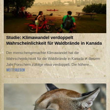
Studie: Klimawandel verdoppelt
Wahrscheinlichkeit für Waldbrände in Kanada
Der menschengemachte Klimawandel hat die
Wahrscheinlichkeit für die Waldbrände in Kanada in diesem
Jahr Forschern zufolge etwa verdoppelt. Die höhere
WEITERLESEN
Erdtemperatur sorge für Hitze, Dürre und eine "durstige"
Atmosphäre, die den Boden schneller austrocknet - das
sogenannte Feuerwetter, heißt es einer am Donnerstag
veröffentlichten Studie. Die Waldbrände zerstörten in diesem
Jahr bereits große Flächen in mehreren Teilen des Landes.