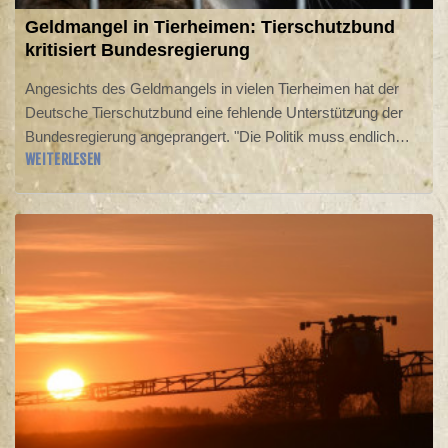
Geldmangel in Tierheimen: Tierschutzbund
kritisiert Bundesregierung
Angesichts des Geldmangels in vielen Tierheimen hat der
Deutsche Tierschutzbund eine fehlende Unterstützung der
Bundesregierung angeprangert. "Die Politik muss endlich
WEITERLESEN
dafür sorgen, dass Tierheime ihre Aufgaben zuverlässig
erfüllen können", sagte Verbandspräsident Thomas Schröder
der "Rheinischen Post" (Donnerstagsausgabe). "Immer mehr
Tiere brauchen Hilfe, gleichzeitig sind die Kosten für
Personal, Energie und tierärztliche Versorgung immens
gestiegen."