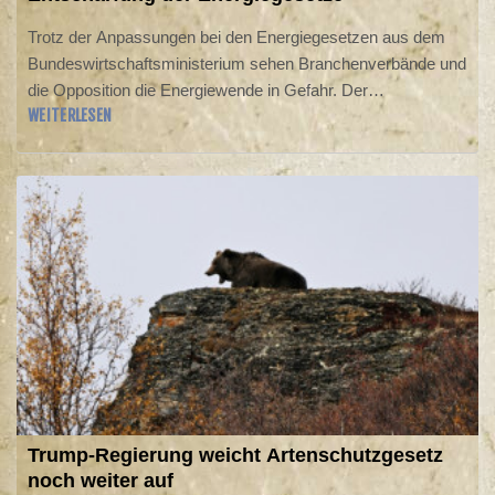
Trotz der Anpassungen bei den Energiegesetzen aus dem
Bundeswirtschaftsministerium sehen Branchenverbände und
die Opposition die Energiewende in Gefahr. Der
WEITERLESEN
Bundesverband Solarwirtschaft warnte am Samstag vor
Jobverlusten und wegbrechenden Investitionen, der
Bundesverband Erneuerbare Energie (BEE) konstatierte
insgesamt "erhebliche Verschlechterungen" für die
Erneuerbaren. Bundeswirtschaftsministerin Katherina Reiche
(CDU) hatte zuvor die Länder- und Verbändeanhörung
gestartet - Kritik gab es daran, dass die Zeit dafür nur bis
Mittwoch angesetzt ist.
Trump-Regierung weicht Artenschutzgesetz
noch weiter auf