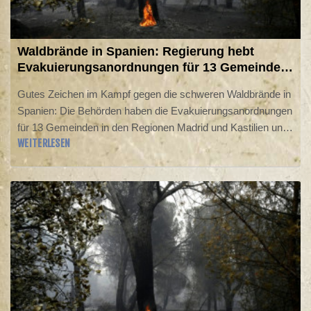
Waldbrände in Spanien: Regierung hebt
Evakuierungsanordnungen für 13 Gemeinden
auf
Gutes Zeichen im Kampf gegen die schweren Waldbrände in
Spanien: Die Behörden haben die Evakuierungsanordnungen
für 13 Gemeinden in den Regionen Madrid und Kastilien und
WEITERLESEN
León aufgehoben. Die Aufhebung sollte am Dienstag um
17.00 Uhr Ortszeit in Kraft treten, wie das spanische
Innenministerium erklärte. Die Bewohner könnten nun damit
beginnen, in ihre Häuser zurückzukehren.