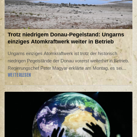
Trotz niedrigem Donau-Pegelstand: Ungarns
einziges Atomkraftwerk weiter in Betrieb
Ungarns einziges Atomkraftwerk ist trotz der historisch
niedrigen Pegelstände der Donau vorerst weiterhin in Betrieb.
Regierungschef Peter Magyar erklärte am Montag, es sei
WEITERLESEN
den Ingenieuren gelungen, die für den Betrieb einer Turbine
erforderliche Kühlwassermenge zu reduzieren. Am Vortag
hatte Magyar angekündigt, dass das gesamte Akw erstmals
seit 44 Jahren abgeschaltet werden würde.