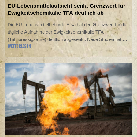
EU-Lebensmittelaufsicht senkt Grenzwert für
Ewigkeitschemikalie TFA deutlich ab
Die EU-Lebensmittelbehörde Efsa hat den Grenzwert für die
tägliche Aufnahme der Ewigkeitschemikalie TFA
(Trifluoressigsäure) deutlich abgesenkt. Neue Studien hätten
WEITERLESEN
ergeben, dass TFA ein für den Stoffwechsel wichtiges
Hormon beeinflusst, erklärte die Behörde mit Sitz in Mailand
am Mittwoch. TFA gelangt vor allem über den Pestizideinsatz
in Grundwasser, Böden und Ackerpflanzen und auf diesem
Weg in den menschlichen Körper.