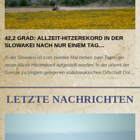
42,2 GRAD: ALLZEIT-HITZEREKORD IN DER
SLOWAKEI NACH NUR EINEM TAG
GEBROCHEN
In der Slowakei ist zum zweiten Mal binnen zwei Tagen ein
neuer Allzeit-Hitzerekord aufgestellt worden. In der unweit der
Grenze zu Ungarn gelegenen südslowakischen Ortschaft Dolne
Plachtince stieg das Thermometer am Donnerstag auf 42,2
Grad, wie der nationale Wetterdienst erklärte. Das war die
höchste Temperatur seit Beginn der Aufzeichnungen in dem
LETZTE NACHRICHTEN
Land.