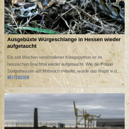
Ausgebüxte Würgeschlange in Hessen wieder
aufgetaucht
Ein seit Wochen verschollener Königspython ist im
hessischen Brachttal wieder aufgetaucht. Wie die Polizei
Südosthessen am Mittwoch mitteilte, wurde das Reptil in der
WEITERLESEN
Nacht zuvor nur wenige Meter vom Zuhause seiner
Besitzerin aufgefunden. Anwohner hatten demnach die
Schlange entdeckt, nachdem eine Katze den Python im
Freien bereits aufmerksam beobachtete.