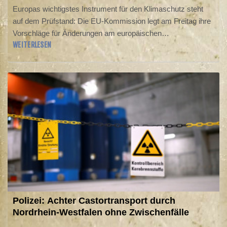
Europas wichtigstes Instrument für den Klimaschutz steht
auf dem Prüfstand: Die EU-Kommission legt am Freitag ihre
Vorschläge für Änderungen am europäischen
WEITERLESEN
Emissionshandel (ETS) vor. Sie will auf Forderungen aus der
Industrie und zahlreichen EU-Mitgliedsländern eingehen, die
seit Monaten Erleichterungen fordern. Die Vorschläge gehen
anschließend in die Verhandlungen im Rat der 27 Staaten
und im Europaparlament.
Polizei: Achter Castortransport durch
Nordrhein-Westfalen ohne Zwischenfälle