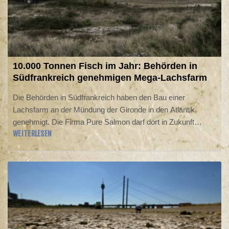
10.000 Tonnen Fisch im Jahr: Behörden in
Südfrankreich genehmigen Mega-Lachsfarm
Die Behörden in Südfrankreich haben den Bau einer
Lachsfarm an der Mündung der Gironde in den Atlantik
genehmigt. Die Firma Pure Salmon darf dort in Zukunft
WEITERLESEN
10.000 Tonnen Lachs pro Jahr produzieren und investiert 280
Millionen Euro, wie die zuständige Präfektur am Dienstag
mitteilte. Zahlreiche Umweltorganisationen befürchten
Schäden für die Natur in dem Flussdelta bei Bordeaux.