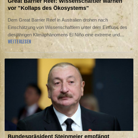
Great Barrier Reef: Wissenschaftler warnen
vor "Kollaps des Ökosystems"
Dem Great Barrier Reef in Australien drohen nach
Einschätzung von Wissenschaftlern unter dem Einfluss des
diesjährigen Klimaphänomens El Niño eine extreme und
WEITERLESEN
weitflächige Korallenbleiche und ein "Kollaps des
Ökosystems". Der "extreme El Niño" stelle ein erhebliches
Problem dar, warnte am Dienstag Morgan Pratchett,
Meeresschutz-Experte von der James Cook University in
Queensland, bei dem Internationalen Korallenriff-Symposium
im neuseeländischen Auckland.
Bundespräsident Steinmeier empfängt