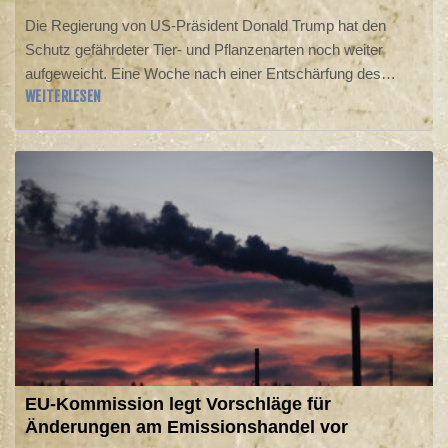
Die Regierung von US-Präsident Donald Trump hat den
Schutz gefährdeter Tier- und Pflanzenarten noch weiter
aufgeweicht. Eine Woche nach einer Entschärfung des
WEITERLESEN
Artenschutzgesetzes verkündete Washington am Freitag,
dass zwei weitere Vorschriften gelockert werden sollen.
Unter anderem sollten bei der Entscheidung über
geschützten Lebensraum für bestimmte Arten künftig
wirtschaftliche Fragen und Überlegungen der nationalen
Sicherheit mehr Bedeutung bekommen.
EU-Kommission legt Vorschläge für
Änderungen am Emissionshandel vor