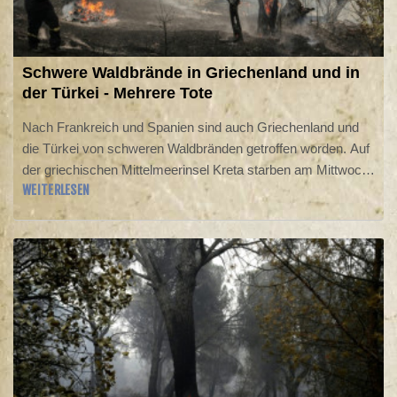
Schwere Waldbrände in Griechenland und in
der Türkei - Mehrere Tote
Nach Frankreich und Spanien sind auch Griechenland und
die Türkei von schweren Waldbränden getroffen worden. Auf
der griechischen Mittelmeerinsel Kreta starben am Mittwoch
WEITERLESEN
zwei Feuerwehrleute beim Kampf gegen die Flammen, wie
die Feuerwehr mitteilte. Ein weiterer Feuerwehrmann wurde
in der Nähe des Hafens Gytheio auf der Halbinsel
Peloponnes leblos aufgefunden, die genaue Todesursache
war zunächst aber unklar.