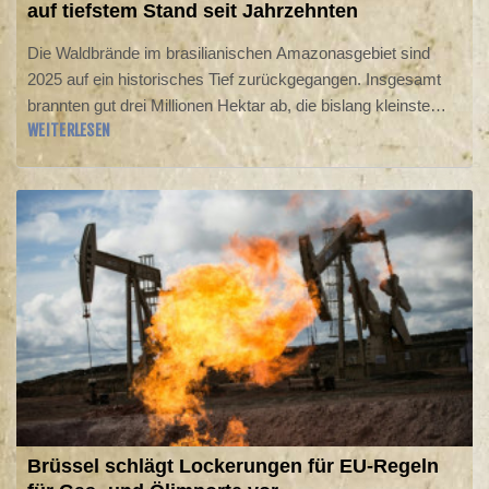
auf tiefstem Stand seit Jahrzehnten
Die Waldbrände im brasilianischen Amazonasgebiet sind
2025 auf ein historisches Tief zurückgegangen. Insgesamt
brannten gut drei Millionen Hektar ab, die bislang kleinste
WEITERLESEN
Fläche seit Beginn der Aufzeichnungen 1983, wie das
Überwachungsnetzwerk MapBiomas am Dienstag mitteilte.
Im Vorjahr waren knapp 16 Millionen Hektar abgebrannt, das
war der bisherige Höchststand.
Brüssel schlägt Lockerungen für EU-Regeln