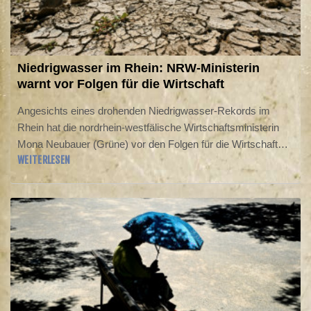
Niedrigwasser im Rhein: NRW-Ministerin
warnt vor Folgen für die Wirtschaft
Angesichts eines drohenden Niedrigwasser-Rekords im
Rhein hat die nordrhein-westfälische Wirtschaftsministerin
Mona Neubauer (Grüne) vor den Folgen für die Wirtschaft
WEITERLESEN
gewarnt: "Der Rhein ist nicht nur Lebensader, er ist auch
einer unserer wichtigsten Handelswege", sagte sie der
"Rheinischen Post" vom Donnerstag. Die aktuell niedrigen
Pegelstände stellten die Wirtschaft vor Herausforderungen.
"Wir beobachten die aktuelle Lage daher sehr aufmerksam."