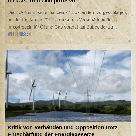
für Gas- und Ölimporte vor
Die EU-Kommission hat den 27 EU-Ländern vorgeschlagen,
bei der für Januar 2027 vorgesehen Verschärfung der
Importregeln für Öl und Gas vorerst auf Bußgelder zu
WEITERLESEN
verzichten. "Den Mitgliedstaaten wird empfohlen, Sanktionen
wegen Nichteinhaltung für drei Jahre auszusetzen, um
Versorgungsunterbrechungen zu vermeiden", erklärte die
Brüsseler Behörde am Montag. Die sogenannte
Methanverordnung soll verhindern, dass klimaschädlich
geförderte fossile Brennstoffe nach Europa eingeführt
werden.
Kritik von Verbänden und Opposition trotz
Entschärfung der Energiegesetze