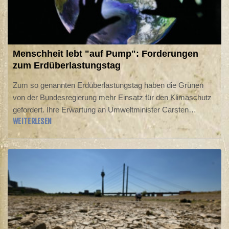
Menschheit lebt "auf Pump": Forderungen
zum Erdüberlastungstag
Zum so genannten Erdüberlastungstag haben die Grünen
von der Bundesregierung mehr Einsatz für den Klimaschutz
gefordert. Ihre Erwartung an Umweltminister Carsten
WEITERLESEN
Schneider (SPD) sei "klar und eindeutig", sagte Grünen-Ko-
Fraktionschefin Britta Haßelmann der "Rheinischen Post"
vom Donnerstag: "Nehmt die Klimakrise endlich ernst und
handelt!" Schneider warnte seinerseits vor dem fahrlässigen
Umgang mit natürlichen Ressourcen.