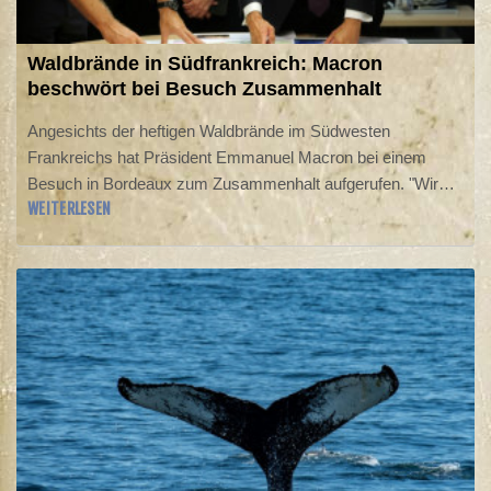
Waldbrände in Südfrankreich: Macron
beschwört bei Besuch Zusammenhalt
Angesichts der heftigen Waldbrände im Südwesten
Frankreichs hat Präsident Emmanuel Macron bei einem
Besuch in Bordeaux zum Zusammenhalt aufgerufen. "Wir
WEITERLESEN
stehen zusammen und kämpfen, um diese Schlacht überall
zu gewinnen", sagte Macron am Montag im Krisenzentrum
der Einsatzkräfte in Bordeaux. Er warnte zugleich: "Die
kommenden Wochen werden hart." Es seien die heftigsten
Waldbrände in Frankreich seit Ende des Zweiten Weltkriegs.