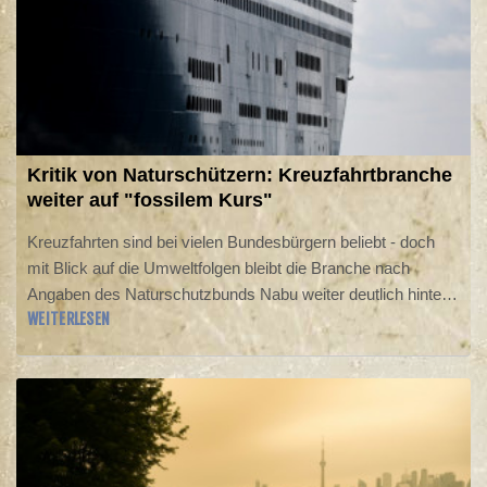
Kritik von Naturschützern: Kreuzfahrtbranche
weiter auf "fossilem Kurs"
Kreuzfahrten sind bei vielen Bundesbürgern beliebt - doch
mit Blick auf die Umweltfolgen bleibt die Branche nach
Angaben des Naturschutzbunds Nabu weiter deutlich hinter
WEITERLESEN
ihren Möglichkeiten zurück. Zwar investierten die
Unternehmen zunehmend in Landstromanschlüsse, die die
Schiffe während der Liegezeit im Hafen mit Strom versorgen,
anstatt die Motoren laufen lassen zu müssen. Dennoch
bleibe die Kreuzfahrtbranche "auf fossilem Kurs", kritisierte
der Nabu am Donnerstag.