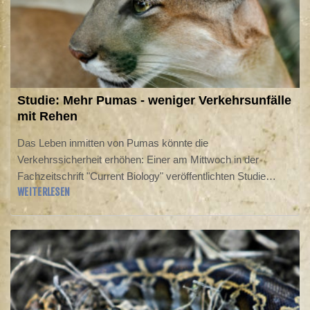
Studie: Mehr Pumas - weniger Verkehrsunfälle
mit Rehen
Das Leben inmitten von Pumas könnte die
Verkehrssicherheit erhöhen: Einer am Mittwoch in der
Fachzeitschrift "Current Biology" veröffentlichten Studie
WEITERLESEN
zufolge ist die Zahl der Verkehrsunfälle mit Rehen in
Gebieten im US-Bundesstaat Washington, in denen häufig
Pumas sind, um bis zu 76 Prozent niedriger als in Gegenden
mit wenigen Pumas.