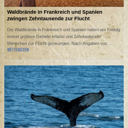
Waldbrände in Frankreich und Spanien
zwingen Zehntausende zur Flucht
Die Waldbrände in Frankreich und Spanien haben am Freitag
immer größere Gebiete erfasst und Zehntausende
Menschen zur Flucht gezwungen. Nach Angaben von
WEITERLESEN
Innenminister Laurent Nuñez wurden im Südwesten
Frankreichs seit Mittwoch rund 110.000 Menschen evakuiert,
insbesondere in der Region um Bordeaux spitzte sich die
Lage dramatisch zu. In Spanien wurden laut
Innenministerium alleine im Raum Madrid 63.000 Menschen
zur Evakuierung oder zum Verbleib in Gebäuden
aufgefordert. Den Behörden zufolge war das Feuer dort "nicht
zu löschen".