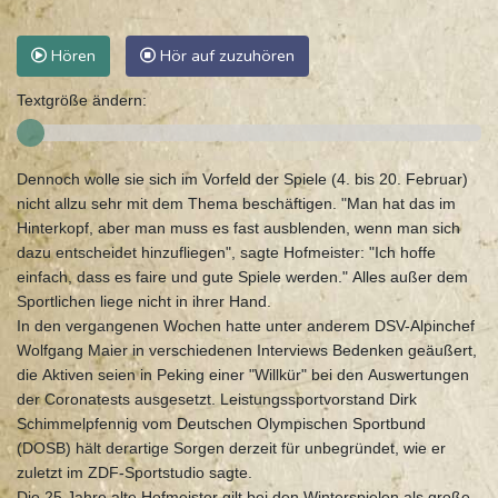
Hören
Hör auf zuzuhören
Textgröße ändern:
Dennoch wolle sie sich im Vorfeld der Spiele (4. bis 20. Februar)
nicht allzu sehr mit dem Thema beschäftigen. "Man hat das im
Hinterkopf, aber man muss es fast ausblenden, wenn man sich
dazu entscheidet hinzufliegen", sagte Hofmeister: "Ich hoffe
einfach, dass es faire und gute Spiele werden." Alles außer dem
Sportlichen liege nicht in ihrer Hand.
In den vergangenen Wochen hatte unter anderem DSV-Alpinchef
Wolfgang Maier in verschiedenen Interviews Bedenken geäußert,
die Aktiven seien in Peking einer "Willkür" bei den Auswertungen
der Coronatests ausgesetzt. Leistungssportvorstand Dirk
Schimmelpfennig vom Deutschen Olympischen Sportbund
(DOSB) hält derartige Sorgen derzeit für unbegründet, wie er
zuletzt im ZDF-Sportstudio sagte.
Die 25 Jahre alte Hofmeister gilt bei den Winterspielen als große