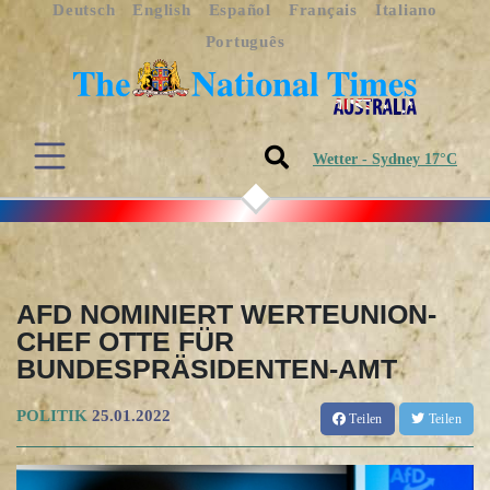
Deutsch
English
Español
Français
Italiano
Português
Wetter - Sydney 17°C
AFD NOMINIERT WERTEUNION-
CHEF OTTE FÜR
BUNDESPRÄSIDENTEN-AMT
POLITIK
25.01.2022
Teilen
Teilen