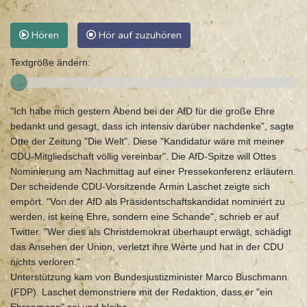
Hören
Hör auf zuzuhören
Textgröße ändern:
"Ich habe mich gestern Abend bei der AfD für die große Ehre
bedankt und gesagt, dass ich intensiv darüber nachdenke", sagte
Otte der Zeitung "Die Welt". Diese "Kandidatur wäre mit meiner
CDU-Mitgliedschaft völlig vereinbar". Die AfD-Spitze will Ottes
Nominierung am Nachmittag auf einer Pressekonferenz erläutern.
Der scheidende CDU-Vorsitzende Armin Laschet zeigte sich
empört. "Von der AfD als Präsidentschaftskandidat nominiert zu
werden, ist keine Ehre, sondern eine Schande", schrieb er auf
Twitter. "Wer dies als Christdemokrat überhaupt erwägt, schädigt
das Ansehen der Union, verletzt ihre Werte und hat in der CDU
nichts verloren."
Unterstützung kam von Bundesjustizminister Marco Buschmann
(FDP). Laschet demonstriere mit der Redaktion, dass er "ein