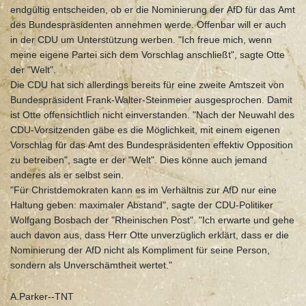
endgültig entscheiden, ob er die Nominierung der AfD für das Amt
des Bundespräsidenten annehmen werde. Offenbar will er auch
in der CDU um Unterstützung werben. "Ich freue mich, wenn
meine eigene Partei sich dem Vorschlag anschließt", sagte Otte
der "Welt".
Die CDU hat sich allerdings bereits für eine zweite Amtszeit von
Bundespräsident Frank-Walter-Steinmeier ausgesprochen. Damit
ist Otte offensichtlich nicht einverstanden. "Nach der Neuwahl des
CDU-Vorsitzenden gäbe es die Möglichkeit, mit einem eigenen
Vorschlag für das Amt des Bundespräsidenten effektiv Opposition
zu betreiben", sagte er der "Welt". Dies könne auch jemand
anderes als er selbst sein.
"Für Christdemokraten kann es im Verhältnis zur AfD nur eine
Haltung geben: maximaler Abstand", sagte der CDU-Politiker
Wolfgang Bosbach der "Rheinischen Post". "Ich erwarte und gehe
auch davon aus, dass Herr Otte unverzüglich erklärt, dass er die
Nominierung der AfD nicht als Kompliment für seine Person,
sondern als Unverschämtheit wertet."
A.Parker--TNT