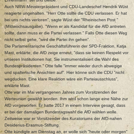
Ehrenmann" sei und bleibe.
Auch NRW-Ministerpräsident und CDU-Landeschef Hendrik Wüst
reagierte ungehalten. "Herr Otte sollte die CDU verlassen. Er hat
bei uns nichts verloren", sagte Wüst der "Rheinischen Post "
(Mittwochsausgabe). "Wenn er als Kandidat für die AfD antreten
sollte, dann muss er die Partei verlassen." Falls Otte diesen Weg
nicht selbst gehe, "wird die Partei ihn gehen".
Die Parlamentarische Geschäftsführerin der SPD-Fraktion, Katja
Mast, erklärte, die AfD zeige erneut, "dass sie keinen Respekt vor
unseren Institutionen hat. Sie instrumentalisiert die Wahl des
Bundespräsidenten." Otte falle "immer wieder durch abwegige
und spalterische Ansichten auf". Hier könne sich die CDU "nicht
wegducken. Eine klare Reaktion wäre ein Parteiausschluss",
erklärte Mast.
Otte war im Mai vergangenen Jahres zum Vorsitzenden der
Werteunion gewählt worden. Ihm wird schon lange eine Nähe zur
AfD vorgeworfen. Er hatte 2017 in einem Interview gesagt, dass
er bei der damaligen Bundestagswahl die AfD wählen wolle.
Zeitweise war er Vorsitzender des Kuratoriums der AfD-nahen
Desiderius-Erasmus-Stiftung.
Otte kündigte am Dienstag an, er wolle sich "heute oder morgen"