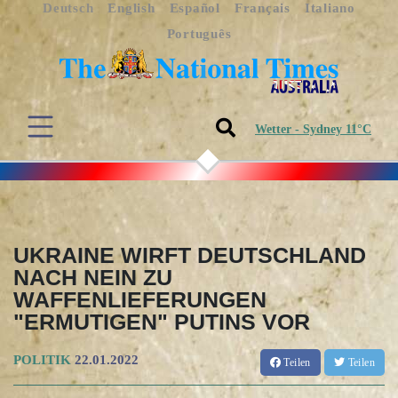
Deutsch
English
Español
Français
Italiano
Português
Wetter - Sydney 11°C
UKRAINE WIRFT DEUTSCHLAND
NACH NEIN ZU
WAFFENLIEFERUNGEN
"ERMUTIGEN" PUTINS VOR
POLITIK
22.01.2022
Teilen
Teilen