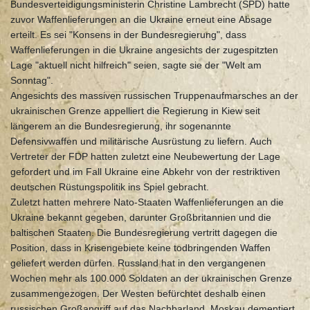
Bundesverteidigungsministerin Christine Lambrecht (SPD) hatte
zuvor Waffenlieferungen an die Ukraine erneut eine Absage
erteilt. Es sei "Konsens in der Bundesregierung", dass
Waffenlieferungen in die Ukraine angesichts der zugespitzten
Lage "aktuell nicht hilfreich" seien, sagte sie der "Welt am
Sonntag".
Angesichts des massiven russischen Truppenaufmarsches an der
ukrainischen Grenze appelliert die Regierung in Kiew seit
längerem an die Bundesregierung, ihr sogenannte
Defensivwaffen und militärische Ausrüstung zu liefern. Auch
Vertreter der FDP hatten zuletzt eine Neubewertung der Lage
gefordert und im Fall Ukraine eine Abkehr von der restriktiven
deutschen Rüstungspolitik ins Spiel gebracht.
Zuletzt hatten mehrere Nato-Staaten Waffenlieferungen an die
Ukraine bekannt gegeben, darunter Großbritannien und die
baltischen Staaten. Die Bundesregierung vertritt dagegen die
Position, dass in Krisengebiete keine todbringenden Waffen
geliefert werden dürfen. Russland hat in den vergangenen
Wochen mehr als 100.000 Soldaten an der ukrainischen Grenze
zusammengezogen. Der Westen befürchtet deshalb einen
russischen Großangriff auf das Nachbarland. Moskau dementiert