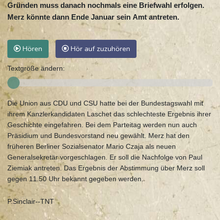
Gründen muss danach nochmals eine Briefwahl erfolgen.
Merz könnte dann Ende Januar sein Amt antreten.
Hören
Hör auf zuzuhören
Textgröße ändern:
Die Union aus CDU und CSU hatte bei der Bundestagswahl mit
ihrem Kanzlerkandidaten Laschet das schlechteste Ergebnis ihrer
Geschichte eingefahren. Bei dem Parteitag werden nun auch
Präsidium und Bundesvorstand neu gewählt. Merz hat den
früheren Berliner Sozialsenator Mario Czaja als neuen
Generalsekretär vorgeschlagen. Er soll die Nachfolge von Paul
Ziemiak antreten. Das Ergebnis der Abstimmung über Merz soll
gegen 11.50 Uhr bekannt gegeben werden.
P.Sinclair--TNT