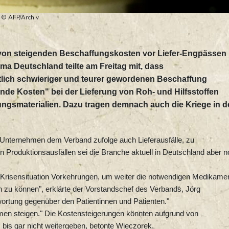
 © AFP/Archiv
von steigenden Beschaffungskosten vor Liefer-Engpässen
a Deutschland teilte am Freitag mit, dass
tlich schwieriger und teurer gewordenen Beschaffung
nde Kosten" bei der Lieferung von Roh- und Hilfsstoffen
ngsmaterialien. Dazu tragen demnach auch die Kriege in d
 Unternehmen dem Verband zufolge auch Lieferausfälle, zu
 Produktionsausfällen sei die Branche aktuell in Deutschland aber 
en Krisensituation Vorkehrungen, um weiter die notwendigen Medikame
n zu können", erklärte der Vorstandschef des Verbands, Jörg
ortung gegenüber den Patientinnen und Patienten."
hmen steigen." Die Kostensteigerungen könnten aufgrund von
bis gar nicht weitergeben, betonte Wieczorek.