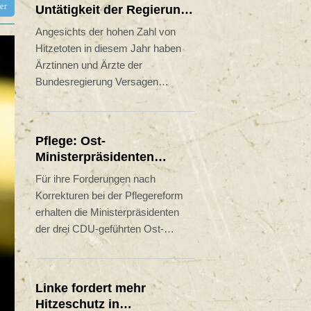
tter
Untätigkeit der Regierung
in Hitzekrise
Angesichts der hohen Zahl von
Hitzetoten in diesem Jahr haben
Ärztinnen und Ärzte der
Bundesregierung Versagen
vorgeworfen. "Bis heute ist de facto
nichts passiert", sagte die
Vorsitzende des Hausärztinnen-
Pflege: Ost-
und Hausärzteverbands, Nicola
Ministerpräsidenten
Buhlinger-Göpfarth, der
erhalten Zuspruch für
Für ihre Forderungen nach
"Rheinischen Post"
Kritik an geplanter Reform
Korrekturen bei der Pflegereform
(Freitagsausgabe). Sie äußerte
erhalten die Ministerpräsidenten
sich anlässlich der Bekanntgabe
der drei CDU-geführten Ost-
neuer Daten des Robert-Koch-
Landesregierungen Zuspruch aus
Instituts (RKI), wonach in diesem
Koalition und Opposition im Bund.
Jahr in Deutschland bereits fast
Politikerinnen und Politiker von
12.000 Hitzetote zu verzeichnen
Linke fordert mehr
CSU, Grünen und Linken warnten
sind.
Hitzeschutz in