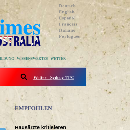
Deutsch
English
Español
Français
Italiano
Português
ILDUNG
WISSENSWERTES
WETTER
Wetter - Sydney 11°C
EMPFOHLEN
Hausärzte kritisieren