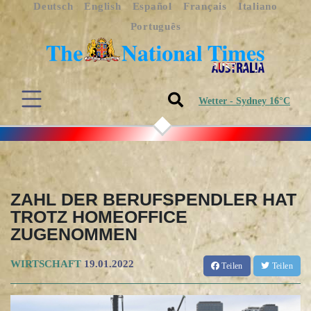
Deutsch
English
Español
Français
Italiano
Português
Wetter - Sydney 16°C
ZAHL DER BERUFSPENDLER HAT
TROTZ HOMEOFFICE
ZUGENOMMEN
WIRTSCHAFT
19.01.2022
Teilen
Teilen