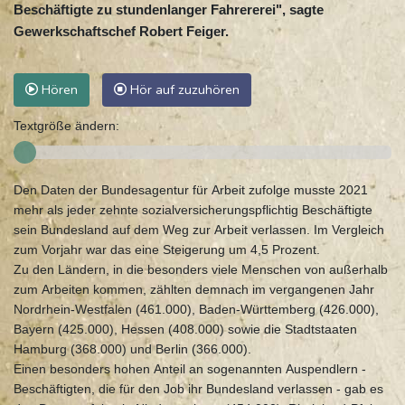
Beschäftigte zu stundenlanger Fahrererei", sagte
Gewerkschaftschef Robert Feiger.
Hören
Hör auf zuzuhören
Textgröße ändern:
Den Daten der Bundesagentur für Arbeit zufolge musste 2021
mehr als jeder zehnte sozialversicherungspflichtig Beschäftigte
sein Bundesland auf dem Weg zur Arbeit verlassen. Im Vergleich
zum Vorjahr war das eine Steigerung um 4,5 Prozent.
Zu den Ländern, in die besonders viele Menschen von außerhalb
zum Arbeiten kommen, zählten demnach im vergangenen Jahr
Nordrhein-Westfalen (461.000), Baden-Württemberg (426.000),
Bayern (425.000), Hessen (408.000) sowie die Stadtstaaten
Hamburg (368.000) und Berlin (366.000).
Einen besonders hohen Anteil an sogenannten Auspendlern -
Beschäftigten, die für den Job ihr Bundesland verlassen - gab es