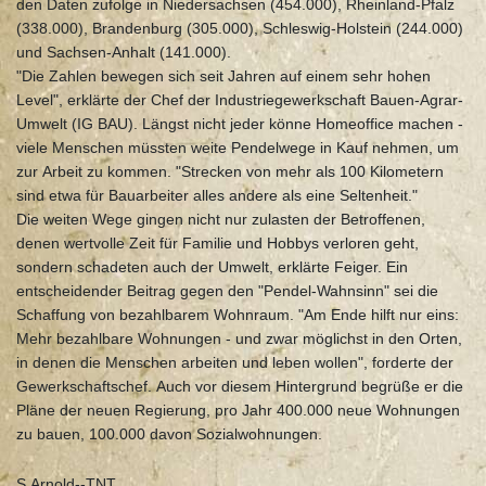
den Daten zufolge in Niedersachsen (454.000), Rheinland-Pfalz
(338.000), Brandenburg (305.000), Schleswig-Holstein (244.000)
und Sachsen-Anhalt (141.000).
"Die Zahlen bewegen sich seit Jahren auf einem sehr hohen
Level", erklärte der Chef der Industriegewerkschaft Bauen-Agrar-
Umwelt (IG BAU). Längst nicht jeder könne Homeoffice machen -
viele Menschen müssten weite Pendelwege in Kauf nehmen, um
zur Arbeit zu kommen. "Strecken von mehr als 100 Kilometern
sind etwa für Bauarbeiter alles andere als eine Seltenheit."
Die weiten Wege gingen nicht nur zulasten der Betroffenen,
denen wertvolle Zeit für Familie und Hobbys verloren geht,
sondern schadeten auch der Umwelt, erklärte Feiger. Ein
entscheidender Beitrag gegen den "Pendel-Wahnsinn" sei die
Schaffung von bezahlbarem Wohnraum. "Am Ende hilft nur eins:
Mehr bezahlbare Wohnungen - und zwar möglichst in den Orten,
in denen die Menschen arbeiten und leben wollen", forderte der
Gewerkschaftschef. Auch vor diesem Hintergrund begrüße er die
Pläne der neuen Regierung, pro Jahr 400.000 neue Wohnungen
zu bauen, 100.000 davon Sozialwohnungen.
S.Arnold--TNT