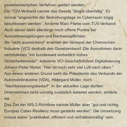
parlamentarischen Verfahren geklärt werden.
Der TÜV-Verband nannte das Gesetz "längst überfällig". Es
müsse "angesichts der Bedrohungslage im Cyberraum zügig
beschlossen werden", forderte Marc Fliehe vom TÜV-Verband.
Auch dieser sieht allerdings noch offene Punkte bei
Ausnahmeregelungen und Nachweispflichten.
Als "nicht ausreichend" erachtet der Verband der Chemischen
Industrie (VCI) deshalb den Gesetzentwurf. Die Ausnahmen darin
verhinderten "ein bundesweit einheitlich hohes
Sicherheitsniveau", kritisierte VCI-Geschäftsführer Digitalisierung
Johann-Peter Nickel. "Hier ist noch sehr viel Luft nach oben."
Aus einem anderen Grund sieht die Präsidentin des Verbands der
Automobilindustrie (VDA), Hildegard Müller, noch
"Nachbesserungsbedarf": In der aktuellen Lage dürften
Unternehmen nicht unnötig zusätzlich belastet werden, erklärte
sie.
Das Ziel der NIS-2-Richtlinie nannte Müller aber "gut und richtig:
Europas Cyber-Resilienz muss gestärkt werden". Die Umsetzung
müsse dabei "praktikabel, effizient und verhältnismäßig" sein.