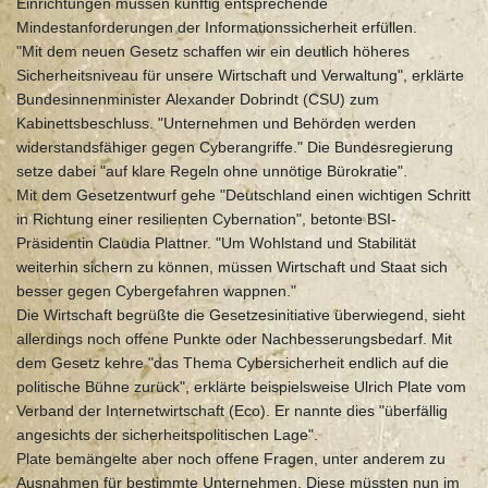
Einrichtungen müssen künftig entsprechende
Mindestanforderungen der Informationssicherheit erfüllen.
"Mit dem neuen Gesetz schaffen wir ein deutlich höheres
Sicherheitsniveau für unsere Wirtschaft und Verwaltung", erklärte
Bundesinnenminister Alexander Dobrindt (CSU) zum
Kabinettsbeschluss. "Unternehmen und Behörden werden
widerstandsfähiger gegen Cyberangriffe." Die Bundesregierung
setze dabei "auf klare Regeln ohne unnötige Bürokratie".
Mit dem Gesetzentwurf gehe "Deutschland einen wichtigen Schritt
in Richtung einer resilienten Cybernation", betonte BSI-
Präsidentin Claudia Plattner. "Um Wohlstand und Stabilität
weiterhin sichern zu können, müssen Wirtschaft und Staat sich
besser gegen Cybergefahren wappnen."
Die Wirtschaft begrüßte die Gesetzesinitiative überwiegend, sieht
allerdings noch offene Punkte oder Nachbesserungsbedarf. Mit
dem Gesetz kehre "das Thema Cybersicherheit endlich auf die
politische Bühne zurück", erklärte beispielsweise Ulrich Plate vom
Verband der Internetwirtschaft (Eco). Er nannte dies "überfällig
angesichts der sicherheitspolitischen Lage".
Plate bemängelte aber noch offene Fragen, unter anderem zu
Ausnahmen für bestimmte Unternehmen. Diese müssten nun im