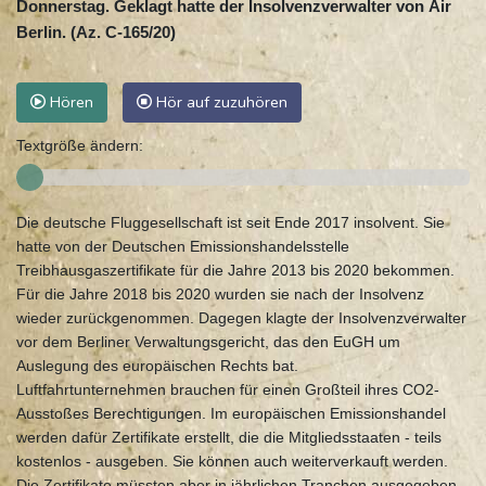
Donnerstag. Geklagt hatte der Insolvenzverwalter von Air
Berlin. (Az. C-165/20)
Hören
Hör auf zuzuhören
Textgröße ändern:
Die deutsche Fluggesellschaft ist seit Ende 2017 insolvent. Sie
hatte von der Deutschen Emissionshandelsstelle
Treibhausgaszertifikate für die Jahre 2013 bis 2020 bekommen.
Für die Jahre 2018 bis 2020 wurden sie nach der Insolvenz
wieder zurückgenommen. Dagegen klagte der Insolvenzverwalter
vor dem Berliner Verwaltungsgericht, das den EuGH um
Auslegung des europäischen Rechts bat.
Luftfahrtunternehmen brauchen für einen Großteil ihres CO2-
Ausstoßes Berechtigungen. Im europäischen Emissionshandel
werden dafür Zertifikate erstellt, die die Mitgliedsstaaten - teils
kostenlos - ausgeben. Sie können auch weiterverkauft werden.
Die Zertifikate müssten aber in jährlichen Tranchen ausgegeben