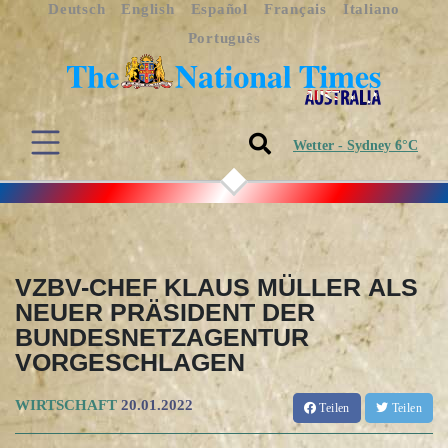
Deutsch
English
Español
Français
Italiano
Português
Wetter - Sydney 6°C
VZBV-CHEF KLAUS MÜLLER ALS
NEUER PRÄSIDENT DER
BUNDESNETZAGENTUR
VORGESCHLAGEN
WIRTSCHAFT
20.01.2022
Teilen
Teilen