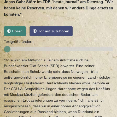
Jonas Gahr Störe im ZDF-"heute journal" am Dienstag. "Wir
haben keine Reserven, mit denen wir andere Dinge ersetzen
könnten."
Hören
Hör auf zuzuhören
Textgröße ändern:
Störe wird am Mittwoch zu einem Antrittsbesuch bei
Bundeskanzler Olaf Scholz (SPD) erwartet. Eine seiner
Botschaften an Scholz werde sein, dass Norwegen - trotz
außergewöhnlich hoher Energiepreise im eigenen Land - solider
langfristiger Gaslieferant Deutschlands bleiben wolle, betonte er.
Der CDU-Außenpolitiker Jürgen Hardt hatte wegen des Konflikts
mit Moskau kürzlich gefordert, den deutschen Bedarf am
russischen Erdgaslieferungen zu verringern. "Ich halte es für
ausgeschlossen, dass wir in einer hohen Abhängigkeit von
Gaslieferungen aus Russland bleiben, wenn Russland ein