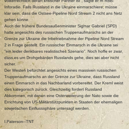
völkerrechtlich derart kritischer Partner ist", sagte er m RBB-
Inforadio. Falls Russland in die Ukraine einmarschiere, müsse
klar sein, dass die Ostsee-Pipeline Nord Stream 2 nicht ans Netz
gehen könne.
Auch der frühere Bundesaußenminister Sigmar Gabriel (SPD)
hatte angesichts des russischen Truppenaufmarschs an der
Grenze zur Ukraine die Inbetriebnahme der Pipeline Nord Stream
2 in Frage gestellt. Ein russischer Einmarsch in die Ukraine sei
"ein leider denkbares realistisches Szenario". Noch hoffe er zwar,
dass es um Drohgebärden Russlands gehe, dies sei aber nicht
sicher.
Der Westen befürchtet angesichts eines massiven russischen
Truppenaufmarschs an der Grenze zur Ukraine, dass Russland
einen Einmarsch in das Nachbarland vorbereitet. Der Kreml weist
dies kategorisch zurück. Gleichzeitig fordert Russland
Abkommen, mit denen eine Osterweiterung der Nato sowie die
Errichtung von US-Militärstützpunkten in Staaten der ehemaligen
sowjetischen Einflusssphäre untersagt werden.
I.Paterson--TNT