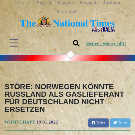
Deutsch
English
Español
Français
Italiano
Português
Wetter - Sydney 14°C
STÖRE: NORWEGEN KÖNNTE
RUSSLAND ALS GASLIEFERANT
FÜR DEUTSCHLAND NICHT
ERSETZEN
WIRTSCHAFT
19.01.2022
Teilen
Teilen