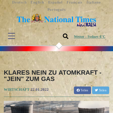
Deutsch
English
Español
Français
Italiano
Português
Wetter - Sydney 6°C
KLARES NEIN ZU ATOMKRAFT -
"JEIN" ZUM GAS
WIRTSCHAFT
22.01.2022
Teilen
Teilen