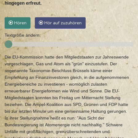
hingegen erfreut.
Hören
Hör auf zuzuhören
Textgröße ändern:
Die EU-Kommission hatte den Mitgliedstaaten zur Jahreswende
vorgeschlagen, Gas und Atom als "grün" einzustufen. Der
sogenannte Taxonomie-Beschluss Brüssels käme einer
Empfehlung an Finanzinvestoren gleich, in die aufgenommenen
Energiebereiche zu investieren - womöglich zulasten
erneuerbarer Energieformen wie Wind und Sonne. Die EU-
Mitgliedstaaten konnten bis Freitag um Mitternacht Stellung
beziehen. Die Ampel-Koalition aus SPD, Grünen und FDP hatte
bis zur letzten Minute um eine gemeinsame Haltung gerungen.
In ihrer Stellungnahme heißt es nun: "Aus Sicht der
Bundesregierung ist Atomenergie nicht nachhaltig." Schwere
Unfälle mit großflächigen, grenzüberschreitenden und