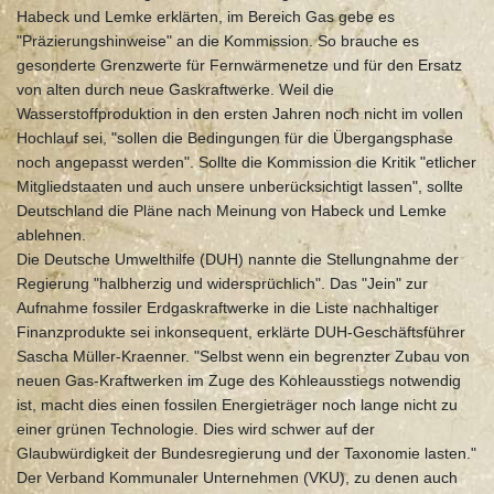
Habeck und Lemke erklärten, im Bereich Gas gebe es
"Präzierungshinweise" an die Kommission. So brauche es
gesonderte Grenzwerte für Fernwärmenetze und für den Ersatz
von alten durch neue Gaskraftwerke. Weil die
Wasserstoffproduktion in den ersten Jahren noch nicht im vollen
Hochlauf sei, "sollen die Bedingungen für die Übergangsphase
noch angepasst werden". Sollte die Kommission die Kritik "etlicher
Mitgliedstaaten und auch unsere unberücksichtigt lassen", sollte
Deutschland die Pläne nach Meinung von Habeck und Lemke
ablehnen.
Die Deutsche Umwelthilfe (DUH) nannte die Stellungnahme der
Regierung "halbherzig und widersprüchlich". Das "Jein" zur
Aufnahme fossiler Erdgaskraftwerke in die Liste nachhaltiger
Finanzprodukte sei inkonsequent, erklärte DUH-Geschäftsführer
Sascha Müller-Kraenner. "Selbst wenn ein begrenzter Zubau von
neuen Gas-Kraftwerken im Zuge des Kohleausstiegs notwendig
ist, macht dies einen fossilen Energieträger noch lange nicht zu
einer grünen Technologie. Dies wird schwer auf der
Glaubwürdigkeit der Bundesregierung und der Taxonomie lasten."
Der Verband Kommunaler Unternehmen (VKU), zu denen auch