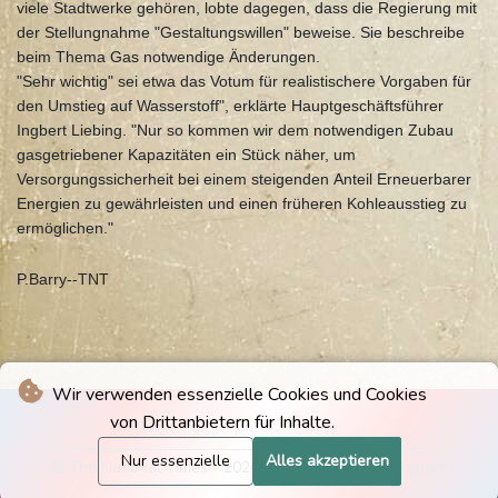
viele Stadtwerke gehören, lobte dagegen, dass die Regierung mit
der Stellungnahme "Gestaltungswillen" beweise. Sie beschreibe
beim Thema Gas notwendige Änderungen.
"Sehr wichtig" sei etwa das Votum für realistischere Vorgaben für
den Umstieg auf Wasserstoff", erklärte Hauptgeschäftsführer
Ingbert Liebing. "Nur so kommen wir dem notwendigen Zubau
gasgetriebener Kapazitäten ein Stück näher, um
Versorgungssicherheit bei einem steigenden Anteil Erneuerbarer
Energien zu gewährleisten und einen früheren Kohleausstieg zu
ermöglichen."
P.Barry--TNT
Wir verwenden essenzielle Cookies und Cookies
von Drittanbietern für Inhalte.
Nur essenzielle
Alles akzeptieren
© The National Times - 2026 - Alle Rechte vorbehalten