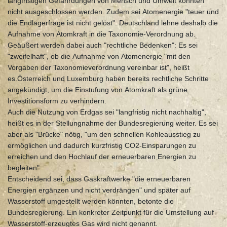
langfristigen Gefährdungen von Mensch und Umwelt könnten
nicht ausgeschlossen werden. Zudem sei Atomenergie "teuer und
die Endlagerfrage ist nicht gelöst". Deutschland lehne deshalb die
Aufnahme von Atomkraft in die Taxonomie-Verordnung ab.
Geäußert werden dabei auch "rechtliche Bedenken": Es sei
"zweifelhaft", ob die Aufnahme von Atomenergie "mit den
Vorgaben der Taxonomieverordnung vereinbar ist", heißt
es.Österreich und Luxemburg haben bereits rechtliche Schritte
angekündigt, um die Einstufung von Atomkraft als grüne
Investitionsform zu verhindern.
Auch die Nutzung von Erdgas sei "langfristig nicht nachhaltig",
heißt es in der Stellungnahme der Bundesregierung weiter. Es sei
aber als "Brücke" nötig, "um den schnellen Kohleausstieg zu
ermöglichen und dadurch kurzfristig CO2-Einsparungen zu
erreichen und den Hochlauf der erneuerbaren Energien zu
begleiten".
Entscheidend sei, dass Gaskraftwerke "die erneuerbaren
Energien ergänzen und nicht verdrängen" und später auf
Wasserstoff umgestellt werden könnten, betonte die
Bundesregierung. Ein konkreter Zeitpunkt für die Umstellung auf
Wasserstoff-erzeugtes Gas wird nicht genannt.