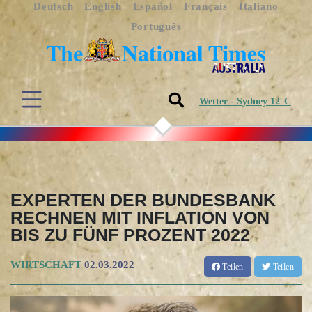
Deutsch
English
Español
Français
Italiano
Português
Wetter - Sydney 12°C
EXPERTEN DER BUNDESBANK
RECHNEN MIT INFLATION VON
BIS ZU FÜNF PROZENT 2022
WIRTSCHAFT
02.03.2022
Teilen
Teilen