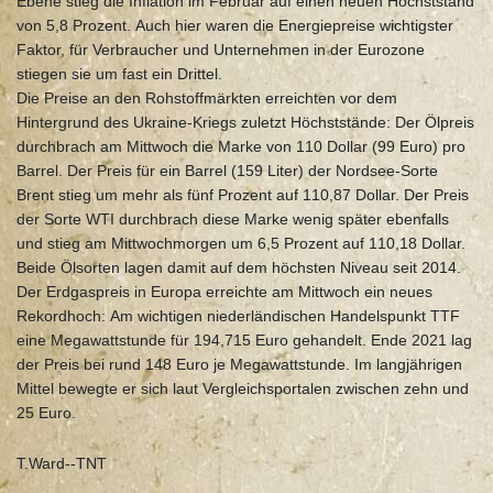
Ebene stieg die Inflation im Februar auf einen neuen Höchststand
von 5,8 Prozent. Auch hier waren die Energiepreise wichtigster
Faktor, für Verbraucher und Unternehmen in der Eurozone
stiegen sie um fast ein Drittel.
Die Preise an den Rohstoffmärkten erreichten vor dem
Hintergrund des Ukraine-Kriegs zuletzt Höchststände: Der Ölpreis
durchbrach am Mittwoch die Marke von 110 Dollar (99 Euro) pro
Barrel. Der Preis für ein Barrel (159 Liter) der Nordsee-Sorte
Brent stieg um mehr als fünf Prozent auf 110,87 Dollar. Der Preis
der Sorte WTI durchbrach diese Marke wenig später ebenfalls
und stieg am Mittwochmorgen um 6,5 Prozent auf 110,18 Dollar.
Beide Ölsorten lagen damit auf dem höchsten Niveau seit 2014.
Der Erdgaspreis in Europa erreichte am Mittwoch ein neues
Rekordhoch: Am wichtigen niederländischen Handelspunkt TTF
eine Megawattstunde für 194,715 Euro gehandelt. Ende 2021 lag
der Preis bei rund 148 Euro je Megawattstunde. Im langjährigen
Mittel bewegte er sich laut Vergleichsportalen zwischen zehn und
25 Euro.
T.Ward--TNT