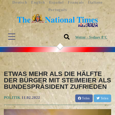
Deutsch
English
Español
Français
Italiano
Português
Wetter - Sydney 8°C
ETWAS MEHR ALS DIE HÄLFTE
DER BÜRGER MIT STEIMEIER ALS
BUNDESPRÄSIDENT ZUFRIEDEN
POLITIK
11.02.2022
Teilen
Teilen