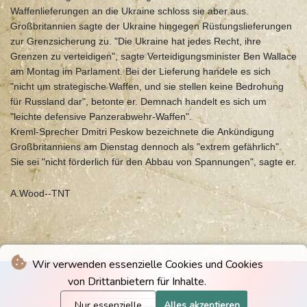
Waffenlieferungen an die Ukraine schloss sie aber aus.
Großbritannien sagte der Ukraine hingegen Rüstungslieferungen
zur Grenzsicherung zu. "Die Ukraine hat jedes Recht, ihre
Grenzen zu verteidigen", sagte Verteidigungsminister Ben Wallace
am Montag im Parlament. Bei der Lieferung handele es sich
"nicht um strategische Waffen, und sie stellen keine Bedrohung
für Russland dar", betonte er. Demnach handelt es sich um
"leichte defensive Panzerabwehr-Waffen".
Kreml-Sprecher Dmitri Peskow bezeichnete die Ankündigung
Großbritanniens am Dienstag dennoch als "extrem gefährlich".
Sie sei "nicht förderlich für den Abbau von Spannungen", sagte er.
A.Wood--TNT
Wir verwenden essenzielle Cookies und Cookies
von Drittanbietern für Inhalte.
Nur essenzielle
Alles akzeptieren