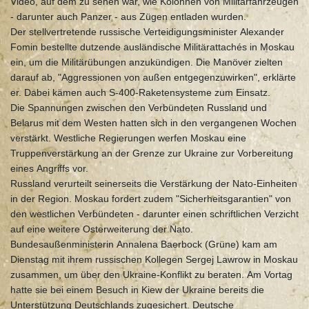
Video, auf dem zu sehen war, wie Kolonnen von Militärfahrzeugen
- darunter auch Panzer - aus Zügen entladen wurden.
Der stellvertretende russische Verteidigungsminister Alexander
Fomin bestellte dutzende ausländische Militärattachés in Moskau
ein, um die Militärübungen anzukündigen. Die Manöver zielten
darauf ab, "Aggressionen von außen entgegenzuwirken", erklärte
er. Dabei kämen auch S-400-Raketensysteme zum Einsatz.
Die Spannungen zwischen den Verbündeten Russland und
Belarus mit dem Westen hatten sich in den vergangenen Wochen
verstärkt. Westliche Regierungen werfen Moskau eine
Truppenverstärkung an der Grenze zur Ukraine zur Vorbereitung
eines Angriffs vor.
Russland verurteilt seinerseits die Verstärkung der Nato-Einheiten
in der Region. Moskau fordert zudem "Sicherheitsgarantien" von
den westlichen Verbündeten - darunter einen schriftlichen Verzicht
auf eine weitere Osterweiterung der Nato.
Bundesaußenministerin Annalena Baerbock (Grüne) kam am
Dienstag mit ihrem russischen Kollegen Sergej Lawrow in Moskau
zusammen, um über den Ukraine-Konflikt zu beraten. Am Vortag
hatte sie bei einem Besuch in Kiew der Ukraine bereits die
Unterstützung Deutschlands zugesichert. Deutsche