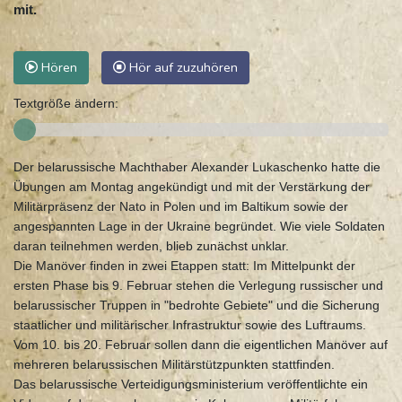
mit.
Hören
Hör auf zuzuhören
Textgröße ändern:
Der belarussische Machthaber Alexander Lukaschenko hatte die
Übungen am Montag angekündigt und mit der Verstärkung der
Militärpräsenz der Nato in Polen und im Baltikum sowie der
angespannten Lage in der Ukraine begründet. Wie viele Soldaten
daran teilnehmen werden, blieb zunächst unklar.
Die Manöver finden in zwei Etappen statt: Im Mittelpunkt der
ersten Phase bis 9. Februar stehen die Verlegung russischer und
belarussischer Truppen in "bedrohte Gebiete" und die Sicherung
staatlicher und militärischer Infrastruktur sowie des Luftraums.
Vom 10. bis 20. Februar sollen dann die eigentlichen Manöver auf
mehreren belarussischen Militärstützpunkten stattfinden.
Das belarussische Verteidigungsministerium veröffentlichte ein