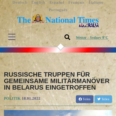
Deutsch
English
Español
Français
Italiano
Português
Wetter - Sydney 9°C
RUSSISCHE TRUPPEN FÜR
GEMEINSAME MILITÄRMANÖVER
IN BELARUS EINGETROFFEN
POLITIK
18.01.2022
Teilen
Teilen