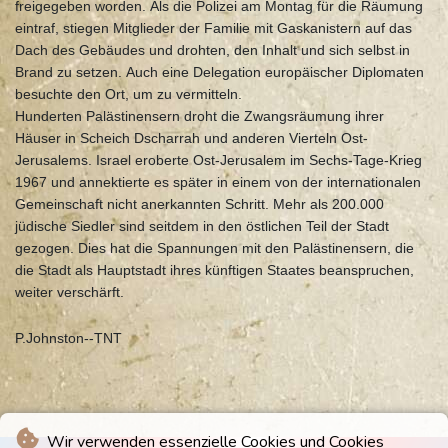
freigegeben worden. Als die Polizei am Montag für die Räumung
eintraf, stiegen Mitglieder der Familie mit Gaskanistern auf das
Dach des Gebäudes und drohten, den Inhalt und sich selbst in
Brand zu setzen. Auch eine Delegation europäischer Diplomaten
besuchte den Ort, um zu vermitteln.
Hunderten Palästinensern droht die Zwangsräumung ihrer
Häuser in Scheich Dscharrah und anderen Vierteln Ost-
Jerusalems. Israel eroberte Ost-Jerusalem im Sechs-Tage-Krieg
1967 und annektierte es später in einem von der internationalen
Gemeinschaft nicht anerkannten Schritt. Mehr als 200.000
jüdische Siedler sind seitdem in den östlichen Teil der Stadt
gezogen. Dies hat die Spannungen mit den Palästinensern, die
die Stadt als Hauptstadt ihres künftigen Staates beanspruchen,
weiter verschärft.
P.Johnston--TNT
Wir verwenden essenzielle Cookies und Cookies