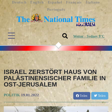
Deutsch
English
Español
Français
Italiano
Português
Wetter - Sydney 9°C
ISRAEL ZERSTÖRT HAUS VON
PALÄSTINENSISCHER FAMILIE IN
OST-JERUSALEM
POLITIK
19.01.2022
Teilen
Teilen