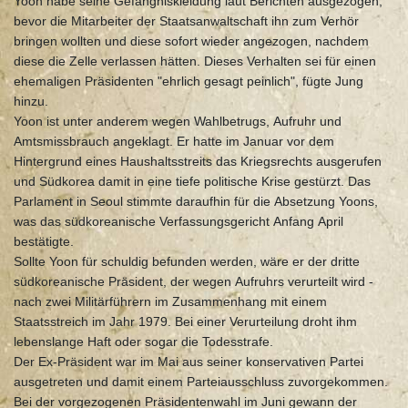
Yoon habe seine Gefängniskleidung laut Berichten ausgezogen,
bevor die Mitarbeiter der Staatsanwaltschaft ihn zum Verhör
bringen wollten und diese sofort wieder angezogen, nachdem
diese die Zelle verlassen hätten. Dieses Verhalten sei für einen
ehemaligen Präsidenten "ehrlich gesagt peinlich", fügte Jung
hinzu.
Yoon ist unter anderem wegen Wahlbetrugs, Aufruhr und
Amtsmissbrauch angeklagt. Er hatte im Januar vor dem
Hintergrund eines Haushaltsstreits das Kriegsrechts ausgerufen
und Südkorea damit in eine tiefe politische Krise gestürzt. Das
Parlament in Seoul stimmte daraufhin für die Absetzung Yoons,
was das südkoreanische Verfassungsgericht Anfang April
bestätigte.
Sollte Yoon für schuldig befunden werden, wäre er der dritte
südkoreanische Präsident, der wegen Aufruhrs verurteilt wird -
nach zwei Militärführern im Zusammenhang mit einem
Staatsstreich im Jahr 1979. Bei einer Verurteilung droht ihm
lebenslange Haft oder sogar die Todesstrafe.
Der Ex-Präsident war im Mai aus seiner konservativen Partei
ausgetreten und damit einem Parteiausschluss zuvorgekommen.
Bei der vorgezogenen Präsidentenwahl im Juni gewann der