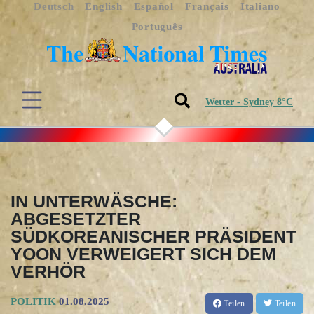
Deutsch
English
Español
Français
Italiano
Português
Wetter - Sydney 8°C
IN UNTERWÄSCHE:
ABGESETZTER
SÜDKOREANISCHER PRÄSIDENT
YOON VERWEIGERT SICH DEM
VERHÖR
POLITIK
01.08.2025
Teilen
Teilen