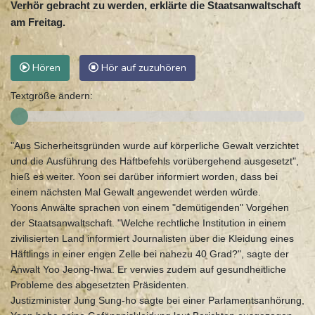
Verhör gebracht zu werden, erklärte die Staatsanwaltschaft
am Freitag.
Hören
Hör auf zuzuhören
Textgröße ändern:
"Aus Sicherheitsgründen wurde auf körperliche Gewalt verzichtet
und die Ausführung des Haftbefehls vorübergehend ausgesetzt",
hieß es weiter. Yoon sei darüber informiert worden, dass bei
einem nächsten Mal Gewalt angewendet werden würde.
Yoons Anwälte sprachen von einem "demütigenden" Vorgehen
der Staatsanwaltschaft. "Welche rechtliche Institution in einem
zivilisierten Land informiert Journalisten über die Kleidung eines
Häftlings in einer engen Zelle bei nahezu 40 Grad?", sagte der
Anwalt Yoo Jeong-hwa. Er verwies zudem auf gesundheitliche
Probleme des abgesetzten Präsidenten.
Justizminister Jung Sung-ho sagte bei einer Parlamentsanhörung,