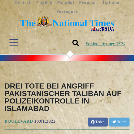
Deutsch
English
Español
Français
Italiano
Português
Wetter - Sydney 17°C
DREI TOTE BEI ANGRIFF
PAKISTANISCHER TALIBAN AUF
POLIZEIKONTROLLE IN
ISLAMABAD
BOULEVARD
18.01.2022
Teilen
Teilen