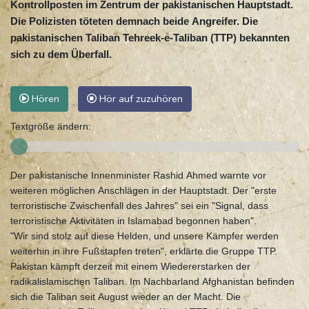
Kontrollposten im Zentrum der pakistanischen Hauptstadt.
Die Polizisten töteten demnach beide Angreifer. Die
pakistanischen Taliban Tehreek-e-Taliban (TTP) bekannten
sich zu dem Überfall.
Hören
Hör auf zuzuhören
Textgröße ändern:
Der pakistanische Innenminister Rashid Ahmed warnte vor
weiteren möglichen Anschlägen in der Hauptstadt. Der "erste
terroristische Zwischenfall des Jahres" sei ein "Signal, dass
terroristische Aktivitäten in Islamabad begonnen haben".
"Wir sind stolz auf diese Helden, und unsere Kämpfer werden
weiterhin in ihre Fußstapfen treten", erklärte die Gruppe TTP.
Pakistan kämpft derzeit mit einem Wiedererstarken der
radikalislamischen Taliban. Im Nachbarland Afghanistan befinden
sich die Taliban seit August wieder an der Macht. Die