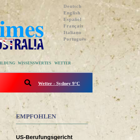
Deutsch
English
Español
Français
Italiano
Português
ILDUNG
WISSENSWERTES
WETTER
Wetter - Sydney 9°C
EMPFOHLEN
US-Berufungsgericht