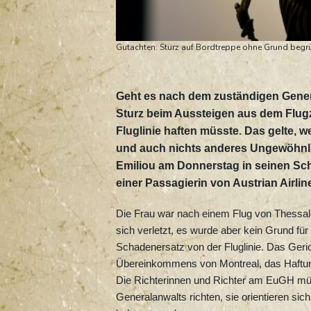
Gutachten: Sturz auf Bordtreppe ohne Grund begrü
Geht es nach dem zuständigen Genera
Sturz beim Aussteigen aus dem Flugz
Fluglinie haften müsste. Das gelte, 
und auch nichts anderes Ungewöhnlic
Emiliou am Donnerstag in seinen Sc
einer Passagierin von Austrian Airlin
Die Frau war nach einem Flug von Thessalo
sich verletzt, es wurde aber kein Grund für
Schadenersatz von der Fluglinie. Das Ger
Übereinkommens von Montreal, das Haftung
Die Richterinnen und Richter am EuGH müs
Generalanwalts richten, sie orientieren sic