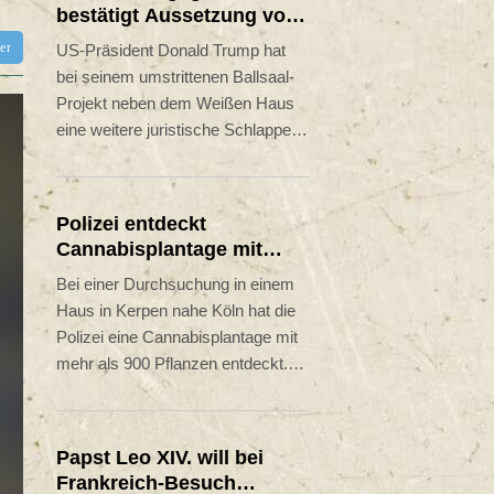
bestätigt Aussetzung von
Trumps umstrittenen
tter
US-Präsident Donald Trump hat
Ballsaal-Plänen
bei seinem umstrittenen Ballsaal-
Projekt neben dem Weißen Haus
eine weitere juristische Schlappe
hinnehmen müssen. Ein
Bundesberufungsgericht bestätigte
am Freitag die im April von einem
Polizei entdeckt
Richter angeordnete Aussetzung
Cannabisplantage mit
der Bauarbeiten. Es begründete
mehr als 900 Pflanzen in
Bei einer Durchsuchung in einem
sein Urteil mit der fehlenden
Kerpen - Festnahme
Haus in Kerpen nahe Köln hat die
Zustimmung des Kongresses und
Polizei eine Cannabisplantage mit
gab der US-Regierung zwei
mehr als 900 Pflanzen entdeckt.
Wochen Zeit, um gegebenenfalls
Ein 40-jähriger Verdächtiger wurde
den Obersten Gerichtshof
vor Ort festgenommen, wie die
anzurufen.
Polizei in Bergheim und die Kölner
Papst Leo XIV. will bei
Staatsanwaltschaft am Freitag
Frankreich-Besuch