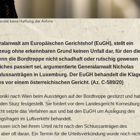
ndet keine Haftung der Airline
lanwalt am Europäischen Gerichtshof (EuGH), stellt ein
eug ohne erkennbaren Grund keinen Unfall dar, für den di
wenn die Bordtreppe nicht schadhaft oder rutschig gewesen
hes passiert sei, argumentierte Generalanwalt Nicholas
hlussanträgen in Luxemburg. Der EuGH behandelt die Klag
es vor einem österreichischen Gericht. (Az. C-589/20)
niki nach Wien beim Aussteigen auf der Bordtreppe gestürzt und hat
 den Sturz festgestellt. Sie fordert vor dem Landesgericht Korneuburg
icht setzte das Verfahren aus und bat den EuGH um Auslegung des
sfragen im Luftverkehr behandelt.
sen sich bei ihrem Urteil nicht nach den Schlussanträgen des
h aber oft daran. Ein Termin für die Urteilsverkündung wurde noch nich