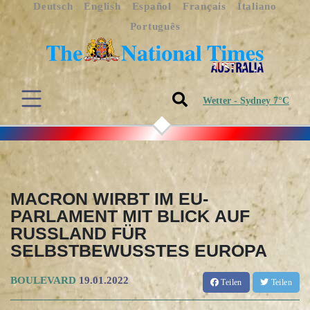
Deutsch
English
Español
Français
Italiano
Português
Wetter - Sydney 7°C
MACRON WIRBT IM EU-
PARLAMENT MIT BLICK AUF
RUSSLAND FÜR
SELBSTBEWUSSTES EUROPA
BOULEVARD
19.01.2022
Teilen
Teilen