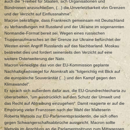
auch die "Freiheit für Staaten, sich Organisationen und
Bündnissen anzuschließen, (...) die Unverletzbarkeit von Grenzen
und der Verzicht auf Einflussnahme".
Macron bekräftigte, dass Frankreich gemeinsam mit Deutschland
zu Verhandlungen mit Russland und der Ukraine im sogenannten
Normandie-Format bereit sei. Wegen eines russischen
Truppenaufmarsches an der Grenze zur Ukraine befürchtet der
Westen einen Angriff Russlands auf das Nachbarland. Moskau
bestreitet dies und fordert seinerseits den Verzicht auf eine
weitere Osterweiterung der Nato.
Macron verteidigte das von der EU-Kommission geplante
Nachhaltigkeitssiegel für Atomkraft als "folgerichtig mit Blick auf
die europäische Souveränität (...) und den Kampf gegen den
Klimawandel".
Er sprach sich außerdem dafür aus, die EU-Grundrechtecharta zu
überarbeiten, "um ausdrücklich auf den Schutz der Umwelt und
das Recht auf Abtreibung einzugehen". Damit reagierte er auf die
Empörung vieler Franzosen nach der Wahl der Malteserin
Roberta Metsola zur EU-Parlamentspräsidentin, die sich offen
gegen Schwangerschaftsabbrüche ausspricht. Macron sollte
Metsola im Anschluss an die Parlamentssitzung zum Mittagessen