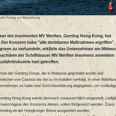
ellt Antrag auf Abwicklung
mer der insolventen MV Werften, Genting Hong Kong, hat
t. Der Konzern habe "alle denkbaren Maßnahmen ergriffen",
gnern zu verhandeln, erklärte das Unternehmen am Mittwoc
nachdem der Schiffsbauer MV Werften Insolvenz anmelden
zfahrtindustrie hart getroffen.
hmen der Genting Group, die in Malaysia gegründet wurde und
eichen von Casinos bis hin zu Immobilien verfolgt. In einer Mitteilun
ternehmen, es habe eine Gerichtserklärung abgegeben, um vorläufig
Genting Hong Kong werde demnach voraussichtlich eingestellt. Ledigl
rnvermögens des Konzerns dienen, sollen fortgesetzt werden. Zuvor
 Genting an der Hongkonger Börse ausgesetzt worden.