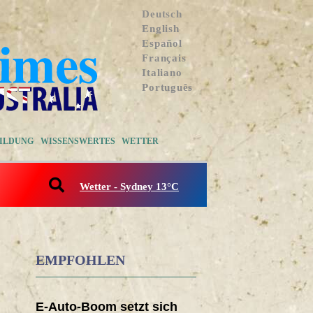
Deutsch
English
Español
Français
Italiano
Português
ILDUNG
WISSENSWERTES
WETTER
Wetter - Sydney 13°C
EMPFOHLEN
E-Auto-Boom setzt sich