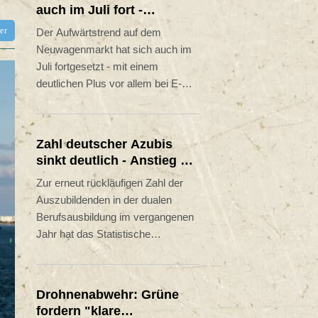
auch im Juli fort -
Neuwagenmarkt weiter im
tter
Der Aufwärtstrend auf dem
Aufwärtstrend
Neuwagenmarkt hat sich auch im
Juli fortgesetzt - mit einem
deutlichen Plus vor allem bei E-
Autos. Wie das Kraftfahrt-
Bundesamt (KBA) am Donnerstag
in Flensburg mitteilte, legten die
Zahl deutscher Azubis
Neuzulassungen von Elektro-Pkw
sinkt deutlich - Anstieg bei
um 61,7 Prozent auf rund 78.600
ausländischen
Zur erneut rückläufigen Zahl der
Fahrzeuge zu. Gemessen an allen
Auszubildenden
Auszubildenden in der dualen
Neuzulassungen entspricht dies
Berufsausbildung im vergangenen
einem Anteil von 29,3 Prozent.
Jahr hat das Statistische
Bundesamt am Donnerstag
weitere Einzelheiten mitgeteilt.
"Auffällig ist, dass die Zahl der
Drohnenabwehr: Grüne
deutschen Auszubildenden um
fordern "klare