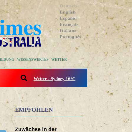
Deutsch
English
Español
Français
Italiano
Português
ILDUNG
WISSENSWERTES
WETTER
Wetter - Sydney 16°C
EMPFOHLEN
Zuwächse in der