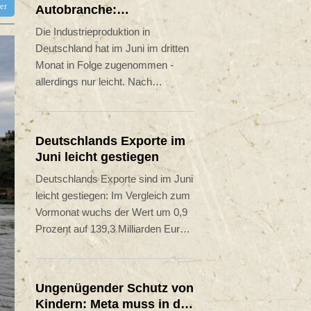
tter
Autobranche:
Industrieproduktion legt
Die Industrieproduktion in
im Juni leicht zu
Deutschland hat im Juni im dritten
Monat in Folge zugenommen -
allerdings nur leicht. Nach
vorläufigen Angaben des
Statistischen Bundesamtes vom
Freitag wuchs die Produktion im
Deutschlands Exporte im
Produzierenden Gewerbe um 0,2
Juni leicht gestiegen
Prozent im Vergleich zum
Deutschlands Exporte sind im Juni
Vormonat. Im Dreimonatsvergleich
leicht gestiegen: Im Vergleich zum
war die Industrieproduktion von
Vormonat wuchs der Wert um 0,9
April bis Juni 0,7 Prozent höher als
Prozent auf 139,3 Milliarden Euro,
in den drei Monaten davor.
wie das Statistische Bundesamt in
Wiesbaden am Freitag mitteilte. Im
Vergleich zum Vorjahresmonat
Ungenügender Schutz von
legten die Ausfuhren um 6,6
Kindern: Meta muss in den