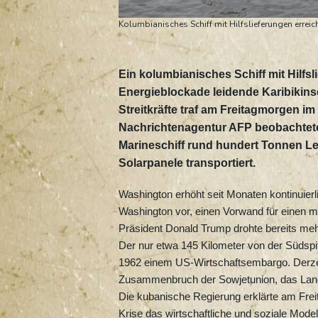
Kolumbianisches Schiff mit Hilfslieferungen erreic
Ein kolumbianisches Schiff mit Hilfsl
Energieblockade leidende Karibikins
Streitkräfte traf am Freitagmorgen i
Nachrichtenagentur AFP beobachtete
Marineschiff rund hundert Tonnen L
Solarpanele transportiert.
Washington erhöht seit Monaten kontinuier
Washington vor, einen Vorwand für einen mil
Präsident Donald Trump drohte bereits meh
Der nur etwa 145 Kilometer von der Südspit
1962 einem US-Wirtschaftsembargo. Derzei
Zusammenbruch der Sowjetunion, das Land l
Die kubanische Regierung erklärte am Freita
Krise das wirtschaftliche und soziale Mode