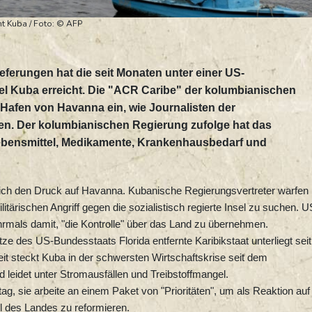
ht Kuba / Foto: © AFP
ieferungen hat die seit Monaten unter einer US-
el Kuba erreicht. Die "ACR Caribe" der kolumbianischen
m Hafen von Havanna ein, wie Journalisten der
n. Der kolumbianischen Regierung zufolge hat das
ebensmittel, Medikamente, Krankenhausbedarf und
lich den Druck auf Havanna. Kubanische Regierungsvertreter warfen
itärischen Angriff gegen die sozialistisch regierte Insel zu suchen. U
rmals damit, "die Kontrolle" über das Land zu übernehmen.
ze des US-Bundesstaats Florida entfernte Karibikstaat unterliegt seit
t steckt Kuba in der schwersten Wirtschaftskrise seit dem
eidet unter Stromausfällen und Treibstoffmangel.
g, sie arbeite an einem Paket von "Prioritäten", um als Reaktion auf
ll des Landes zu reformieren.