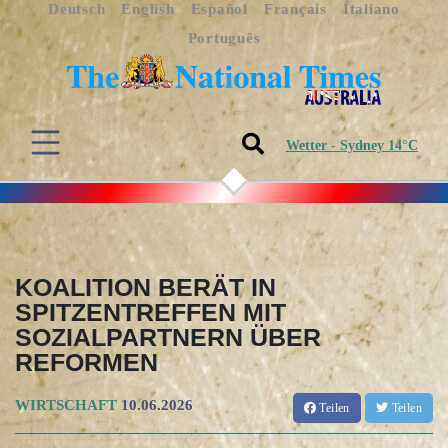
Deutsch
English
Español
Français
Italiano
Português
Wetter - Sydney 14°C
KOALITION BERÄT IN
SPITZENTREFFEN MIT
SOZIALPARTNERN ÜBER
REFORMEN
WIRTSCHAFT
10.06.2026
Teilen
Teilen