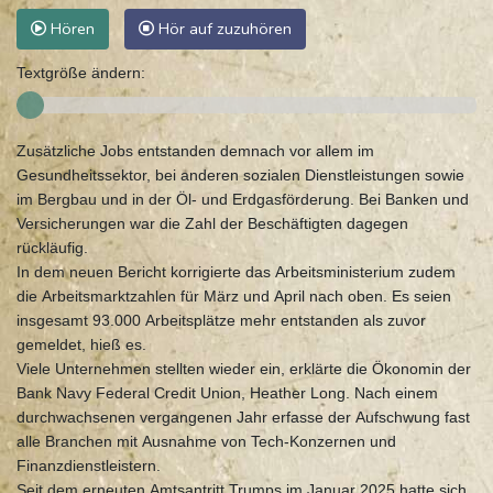
Hören
Hör auf zuzuhören
Textgröße ändern:
Zusätzliche Jobs entstanden demnach vor allem im
Gesundheitssektor, bei anderen sozialen Dienstleistungen sowie
im Bergbau und in der Öl- und Erdgasförderung. Bei Banken und
Versicherungen war die Zahl der Beschäftigten dagegen
rückläufig.
In dem neuen Bericht korrigierte das Arbeitsministerium zudem
die Arbeitsmarktzahlen für März und April nach oben. Es seien
insgesamt 93.000 Arbeitsplätze mehr entstanden als zuvor
gemeldet, hieß es.
Viele Unternehmen stellten wieder ein, erklärte die Ökonomin der
Bank Navy Federal Credit Union, Heather Long. Nach einem
durchwachsenen vergangenen Jahr erfasse der Aufschwung fast
alle Branchen mit Ausnahme von Tech-Konzernen und
Finanzdienstleistern.
Seit dem erneuten Amtsantritt Trumps im Januar 2025 hatte sich