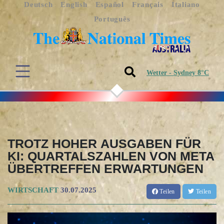
Deutsch
English
Español
Français
Italiano
Português
Wetter - Sydney 8°C
TROTZ HOHER AUSGABEN FÜR
KI: QUARTALSZAHLEN VON META
ÜBERTREFFEN ERWARTUNGEN
WIRTSCHAFT
30.07.2025
Teilen
Teilen