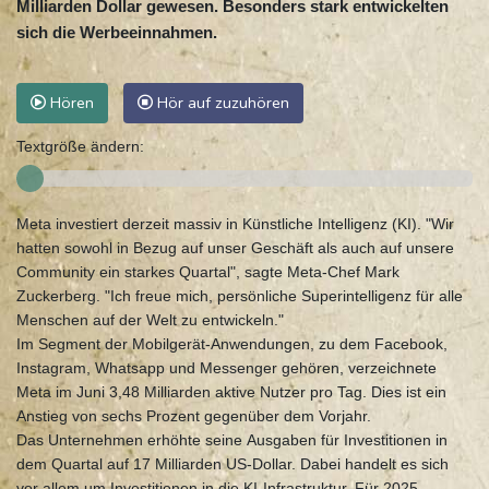
Milliarden Dollar gewesen. Besonders stark entwickelten
sich die Werbeeinnahmen.
Hören
Hör auf zuzuhören
Textgröße ändern:
Meta investiert derzeit massiv in Künstliche Intelligenz (KI). "Wir
hatten sowohl in Bezug auf unser Geschäft als auch auf unsere
Community ein starkes Quartal", sagte Meta-Chef Mark
Zuckerberg. "Ich freue mich, persönliche Superintelligenz für alle
Menschen auf der Welt zu entwickeln."
Im Segment der Mobilgerät-Anwendungen, zu dem Facebook,
Instagram, Whatsapp und Messenger gehören, verzeichnete
Meta im Juni 3,48 Milliarden aktive Nutzer pro Tag. Dies ist ein
Anstieg von sechs Prozent gegenüber dem Vorjahr.
Das Unternehmen erhöhte seine Ausgaben für Investitionen in
dem Quartal auf 17 Milliarden US-Dollar. Dabei handelt es sich
vor allem um Investitionen in die KI-Infrastruktur. Für 2025