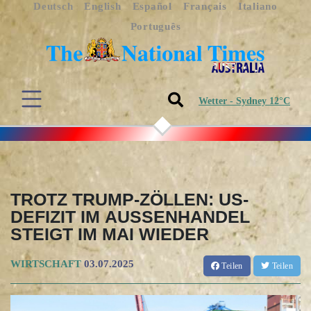
Deutsch
English
Español
Français
Italiano
Português
Wetter - Sydney 12°C
TROTZ TRUMP-ZÖLLEN: US-
DEFIZIT IM AUSSENHANDEL S
TEIGT IM MAI WIEDER
WIRTSCHAFT
03.07.2025
Teilen
Teilen