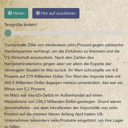
Hören
Hör auf zuzuhören
Textgröße ändern:
Trump hatte Zölle von mindestens zehn Prozent gegen zahlreiche
Handelspartner verhängt, um die Einfuhren zu bremsen und die
US-Wirtschaft anzukurbeln. Nach den Zahlen des
Handelsministeriums gingen aber vor allem die Exporte der
Vereinigten Staaten im Mai zurück. Ihr Wert schrumpfte um 4,0
Prozent auf 279 Milliarden Dollar. Der Wert der Importe blieb mit
350,5 Milliarden Dollar dagegen nahezu unverändert, das war ein
Minus von 0,1 Prozent.
Im März war das US-Defizit im Außenhandel auf einen
Höchststand von 138,3 Milliarden Dollar gestiegen. Grund waren
Vorzieheffekte - vor dem Inkrafttreten der Importzölle von zehn
Prozent auf die meisten Waren Anfang April hatten US-
Unternehmen besonders viele Produkte eingeführt, um ihre Lager
zu füllen.