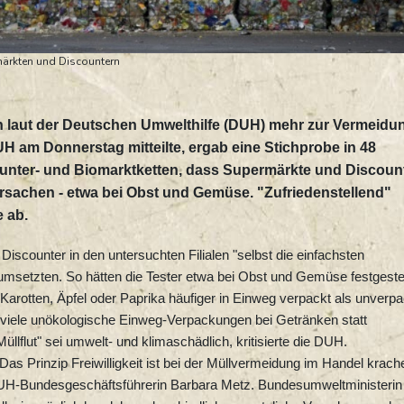
rmärkten und Discountern
laut der Deutschen Umwelthilfe (DUH) mehr zur Vermeidu
H am Donnerstag mitteilte, ergab eine Stichprobe in 48
counter- und Biomarktketten, dass Supermärkte und Discoun
rsachen - etwa bei Obst und Gemüse. "Zufriedenstellend"
 ab.
iscounter in den untersuchten Filialen "selbst die einfachsten
umsetzten. So hätten die Tester etwa bei Obst und Gemüse festgestel
arotten, Äpfel oder Paprika häufiger in Einweg verpackt als unverpa
iele unökologische Einweg-Verpackungen bei Getränken statt
lflut" sei umwelt- und klimaschädlich, kritisierte die DUH.
as Prinzip Freiwilligkeit ist bei der Müllvermeidung im Handel krac
de DUH-Bundesgeschäftsführerin Barbara Metz. Bundesumweltministerin