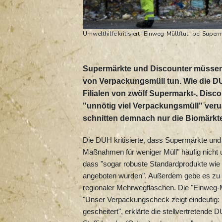
Umwelthilfe kritisiert "Einweg-Müllflut" bei Supe
Supermärkte und Discounter müssen 
von Verpackungsmüll tun. Wie die DU
Filialen von zwölf Supermarkt-, Dis
"unnötig viel Verpackungsmüll" veru
schnitten demnach nur die Biomärkte
Die DUH kritisierte, dass Supermärkte und D
Maßnahmen für weniger Müll" häufig nicht 
dass "sogar robuste Standardprodukte wie K
angeboten wurden". Außerdem gebe es zu v
regionaler Mehrwegflaschen. Die "Einweg-Mül
"Unser Verpackungscheck zeigt eindeutig: D
gescheitert", erklärte die stellvertreten