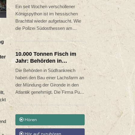
häufig Pumas sind, um bis zu 76
wieder aufgetaucht
Ein seit Wochen verschollener
Prozent niedriger als in Gegenden
Königspython ist im hessischen
mit wenigen Pumas.
Brachttal wieder aufgetaucht. Wie
die Polizei Südosthessen am
Mittwoch mitteilte, wurde das Reptil
ng
in der Nacht zuvor nur wenige
Meter vom Zuhause seiner
10.000 Tonnen Fisch im
ter
Besitzerin aufgefunden. Anwohner
Jahr: Behörden in
hatten demnach die Schlange
Südfrankreich
Die Behörden in Südfrankreich
entdeckt, nachdem eine Katze den
genehmigen Mega-
haben den Bau einer Lachsfarm an
Python im Freien bereits
Lachsfarm
der Mündung der Gironde in den
aufmerksam beobachtete.
Atlantik genehmigt. Die Firma Pure
lt,
Salmon darf dort in Zukunft 10.000
ckt
Tonnen Lachs pro Jahr produzieren
und investiert 280 Millionen Euro,
Hören
wie die zuständige Präfektur am
hend
Dienstag mitteilte. Zahlreiche
Hör auf zuzuhören