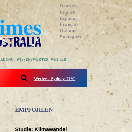
Deutsch
English
Español
Français
Italiano
Português
ILDUNG
WISSENSWERTES
WETTER
Wetter - Sydney 11°C
EMPFOHLEN
Studie: Klimawandel