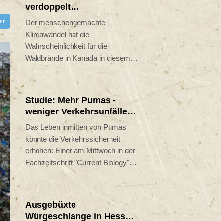
verdoppelt
Wahrscheinlichkeit für
tter
Der menschengemachte
Waldbrände in Kanada
Klimawandel hat die
Wahrscheinlichkeit für die
Waldbrände in Kanada in diesem
Jahr Forschern zufolge etwa
verdoppelt. Die höhere
Erdtemperatur sorge für Hitze,
Studie: Mehr Pumas -
Dürre und eine "durstige"
weniger Verkehrsunfälle
Atmosphäre, die den Boden
mit Rehen
Das Leben inmitten von Pumas
schneller austrocknet - das
könnte die Verkehrssicherheit
sogenannte Feuerwetter, heißt es
erhöhen: Einer am Mittwoch in der
einer am Donnerstag
Fachzeitschrift "Current Biology"
veröffentlichten Studie. Die
veröffentlichten Studie zufolge ist
Waldbrände zerstörten in diesem
die Zahl der Verkehrsunfälle mit
Jahr bereits große Flächen in
Rehen in Gebieten im US-
mehreren Teilen des Landes.
Ausgebüxte
Bundesstaat Washington, in denen
Würgeschlange in Hessen