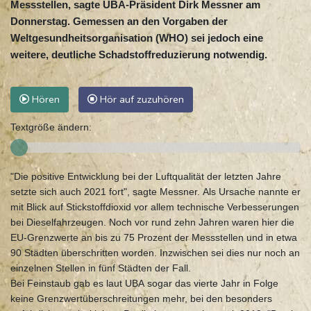
Messstellen, sagte UBA-Präsident Dirk Messner am
Donnerstag. Gemessen an den Vorgaben der
Weltgesundheitsorganisation (WHO) sei jedoch eine
weitere, deutliche Schadstoffreduzierung notwendig.
Hören
Hör auf zuzuhören
Textgröße ändern:
"Die positive Entwicklung bei der Luftqualität der letzten Jahre
setzte sich auch 2021 fort", sagte Messner. Als Ursache nannte er
mit Blick auf Stickstoffdioxid vor allem technische Verbesserungen
bei Dieselfahrzeugen. Noch vor rund zehn Jahren waren hier die
EU-Grenzwerte an bis zu 75 Prozent der Messstellen und in etwa
90 Städten überschritten worden. Inzwischen sei dies nur noch an
einzelnen Stellen in fünf Städten der Fall.
Bei Feinstaub gab es laut UBA sogar das vierte Jahr in Folge
keine Grenzwertüberschreitungen mehr, bei den besonders