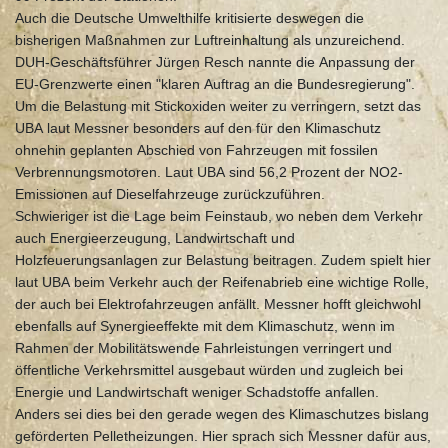
Auch die Deutsche Umwelthilfe kritisierte deswegen die
bisherigen Maßnahmen zur Luftreinhaltung als unzureichend.
DUH-Geschäftsführer Jürgen Resch nannte die Anpassung der
EU-Grenzwerte einen "klaren Auftrag an die Bundesregierung".
Um die Belastung mit Stickoxiden weiter zu verringern, setzt das
UBA laut Messner besonders auf den für den Klimaschutz
ohnehin geplanten Abschied von Fahrzeugen mit fossilen
Verbrennungsmotoren. Laut UBA sind 56,2 Prozent der NO2-
Emissionen auf Dieselfahrzeuge zurückzuführen.
Schwieriger ist die Lage beim Feinstaub, wo neben dem Verkehr
auch Energieerzeugung, Landwirtschaft und
Holzfeuerungsanlagen zur Belastung beitragen. Zudem spielt hier
laut UBA beim Verkehr auch der Reifenabrieb eine wichtige Rolle,
der auch bei Elektrofahrzeugen anfällt. Messner hofft gleichwohl
ebenfalls auf Synergieeffekte mit dem Klimaschutz, wenn im
Rahmen der Mobilitätswende Fahrleistungen verringert und
öffentliche Verkehrsmittel ausgebaut würden und zugleich bei
Energie und Landwirtschaft weniger Schadstoffe anfallen.
Anders sei dies bei den gerade wegen des Klimaschutzes bislang
geförderten Pelletheizungen. Hier sprach sich Messner dafür aus,