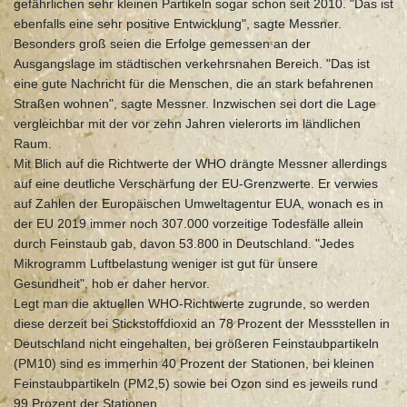
gefährlichen sehr kleinen Partikeln sogar schon seit 2010. "Das ist
ebenfalls eine sehr positive Entwicklung", sagte Messner.
Besonders groß seien die Erfolge gemessen an der
Ausgangslage im städtischen verkehrsnahen Bereich. "Das ist
eine gute Nachricht für die Menschen, die an stark befahrenen
Straßen wohnen", sagte Messner. Inzwischen sei dort die Lage
vergleichbar mit der vor zehn Jahren vielerorts im ländlichen
Raum.
Mit Blich auf die Richtwerte der WHO drängte Messner allerdings
auf eine deutliche Verschärfung der EU-Grenzwerte. Er verwies
auf Zahlen der Europäischen Umweltagentur EUA, wonach es in
der EU 2019 immer noch 307.000 vorzeitige Todesfälle allein
durch Feinstaub gab, davon 53.800 in Deutschland. "Jedes
Mikrogramm Luftbelastung weniger ist gut für unsere
Gesundheit", hob er daher hervor.
Legt man die aktuellen WHO-Richtwerte zugrunde, so werden
diese derzeit bei Stickstoffdioxid an 78 Prozent der Messstellen in
Deutschland nicht eingehalten, bei größeren Feinstaubpartikeln
(PM10) sind es immerhin 40 Prozent der Stationen, bei kleinen
Feinstaubpartikeln (PM2,5) sowie bei Ozon sind es jeweils rund
99 Prozent der Stationen.