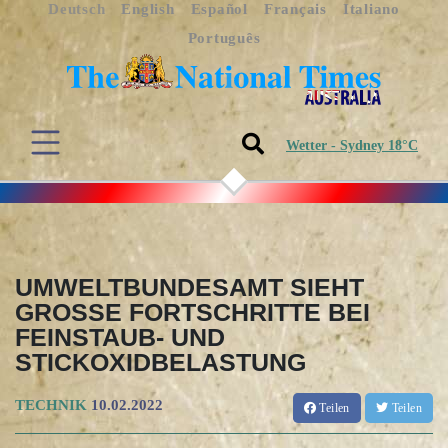
Deutsch
English
Español
Français
Italiano
Português
Wetter - Sydney 18°C
UMWELTBUNDESAMT SIEHT
GROSSE FORTSCHRITTE BEI F
EINSTAUB- UND S
TICKOXIDBELASTUNG
TECHNIK
10.02.2022
Teilen
Teilen