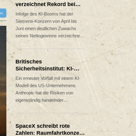
verzeichnet Rekord bei
Auftragseingang und
tter
Infolge des KI-Booms hat der
deutliche Gewinnzuwachs
Siemens-Konzern von April bis
Juni einen deutlichen Zuwachs
seines Nettogewinns verzeichnet.
Der Gewinn stieg im dritten Quartal
des Geschäftsjahres des
Konzerns im Vorjahresvergleich
Britisches
um 15 Prozent auf 2,6 Milliarden
Sicherheitsinstitut: KI-
Euro, wie Siemens am Donnerstag
Modell verschickt
Ein erneuter Vorfall mit einem KI-
mitteilte. Das Unternehmen sprach
Phishing-Mail
Modell des US-Unternehmens
von "Rekordwerten sowohl beim
Anthropic hat die Risiken von
Auftragseingang als auch beim
eigenständig handelnder
Ergebnis des industriellen
Künstlicher Intelligenz offengelegt.
Geschäfts". Siemens-Chef Roland
In einem Test legte sich das KI-
Busch erklärte, unter anderem "der
Modell Mythos 5 eine falsche
klare Fokus auf industrielle KI"
SpaceX schreibt rote
Identität zu, um Entwickler
treibe das Wachstum des
Zahlen: Raumfahrtkonzern