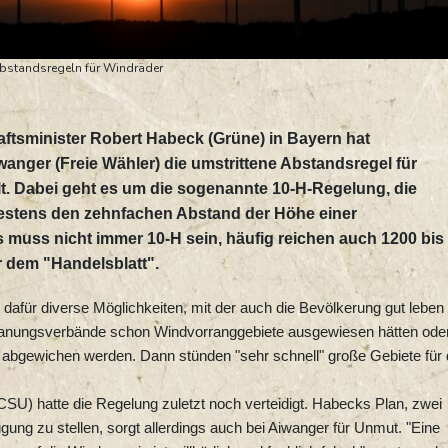
Abstandsregeln für Windräder
tsminister Robert Habeck (Grüne) in Bayern hat
anger (Freie Wähler) die umstrittene Abstandsregel für
llt. Dabei geht es um die sogenannte 10-H-Regelung, die
estens den zehnfachen Abstand der Höhe einer
ss nicht immer 10-H sein, häufig reichen auch 1200 bis
 dem "Handelsblatt".
 dafür diverse Möglichkeiten, mit der auch die Bevölkerung gut leben
anungsverbände schon Windvorranggebiete ausgewiesen hätten ode
abgewichen werden. Dann stünden "sehr schnell" große Gebiete für 
SU) hatte die Regelung zuletzt noch verteidigt. Habecks Plan, zwei
gung zu stellen, sorgt allerdings auch bei Aiwanger für Unmut. "Eine