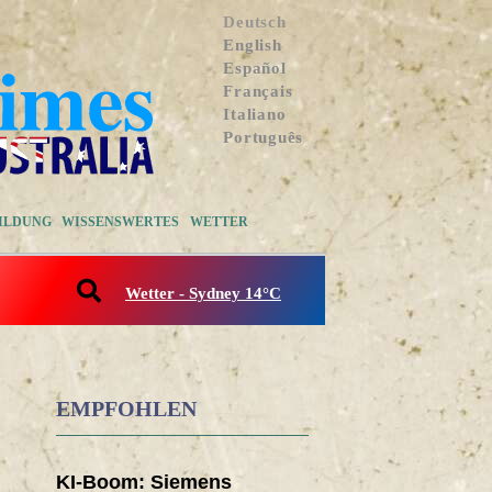
Deutsch
English
Español
Français
Italiano
Português
ILDUNG
WISSENSWERTES
WETTER
Wetter - Sydney 14°C
EMPFOHLEN
KI-Boom: Siemens