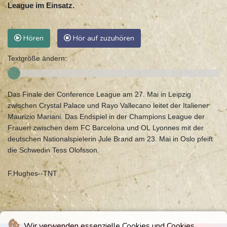
League im Einsatz.
Hören
Hör auf zuzuhören
Textgröße ändern:
Das Finale der Conference League am 27. Mai in Leipzig
zwischen Crystal Palace und Rayo Vallecano leitet der Italiener
Maurizio Mariani. Das Endspiel in der Champions League der
Frauen zwischen dem FC Barcelona und OL Lyonnes mit der
deutschen Nationalspielerin Jule Brand am 23. Mai in Oslo pfeift
die Schwedin Tess Olofsson.
F.Hughes--TNT
Wir verwenden essenzielle Cookies und Cookies