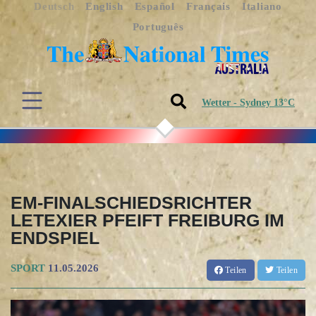
Deutsch
English
Español
Français
Italiano
Português
Wetter - Sydney 13°C
EM-FINALSCHIEDSRICHTER
LETEXIER PFEIFT FREIBURG IM
ENDSPIEL
SPORT
11.05.2026
Teilen
Teilen