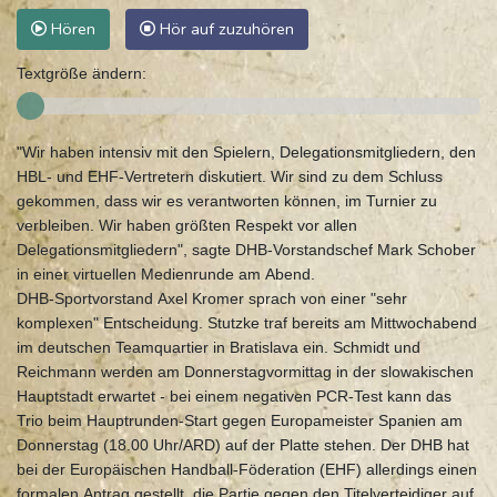
Hören
Hör auf zuzuhören
Textgröße ändern:
"Wir haben intensiv mit den Spielern, Delegationsmitgliedern, den
HBL- und EHF-Vertretern diskutiert. Wir sind zu dem Schluss
gekommen, dass wir es verantworten können, im Turnier zu
verbleiben. Wir haben größten Respekt vor allen
Delegationsmitgliedern", sagte DHB-Vorstandschef Mark Schober
in einer virtuellen Medienrunde am Abend.
DHB-Sportvorstand Axel Kromer sprach von einer "sehr
komplexen" Entscheidung. Stutzke traf bereits am Mittwochabend
im deutschen Teamquartier in Bratislava ein. Schmidt und
Reichmann werden am Donnerstagvormittag in der slowakischen
Hauptstadt erwartet - bei einem negativen PCR-Test kann das
Trio beim Hauptrunden-Start gegen Europameister Spanien am
Donnerstag (18.00 Uhr/ARD) auf der Platte stehen. Der DHB hat
bei der Europäischen Handball-Föderation (EHF) allerdings einen
formalen Antrag gestellt, die Partie gegen den Titelverteidiger auf