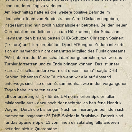
einen anderen Tag zu verlegen.
Am Nachmittag hatte es drei weitere positive Befunde im
deutschen Team von Bundestrainer Alfred Gislason gegeben,
insgesamt sind nun zwölf Nationalspieler betroffen. Bei den neuen
Coronafällen handelte es sich um Rückraumspieler Sebastian
Heymann, den bislang besten DHB-Schützen Christoph Steinert
(17 Tore) und Turnierdebütant Djibril M'Bengue. Zudem infizierte
sich ein namentlich nicht genanntes Mitglied des Funktionsteams.
"Wir haben in der Mannschaft darüber gesprochen, wie wir das
Turnier fortsetzen und zu Ende bringen können. Das ist unser
klares Ziel, alles andere war nicht unser Thema", sagte DHB-
Kapitän Johannes Golla: "Auch wenn wir alle auf Abstand
unterwegs sind - so einen Zusammenhalt wie in den vergangenen
Tagen habe ich selten erlebt."
Elf der ursprünglich 17 für die EM nominierten Spieler fallen
mittlerweile aus - dazu noch der nachträglich berufene Hendrik
Wagner. Durch die bisherigen Nachnominierungen befinden sich
momentan insgesamt 26 DHB-Spieler in Bratislava. Derzeit sind
für das Spanien-Spiel 13 von ihnen einsatzfähig, alle anderen
befinden sich in Quarantäne.