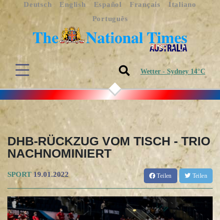
Deutsch
English
Español
Français
Italiano
Português
Wetter - Sydney 14°C
DHB-RÜCKZUG VOM TISCH - TRIO
NACHNOMINIERT
SPORT
19.01.2022
Teilen
Teilen