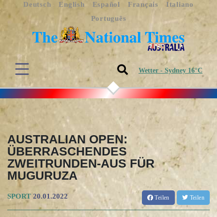
Deutsch
English
Español
Français
Italiano
Português
Wetter - Sydney 16°C
AUSTRALIAN OPEN:
ÜBERRASCHENDES
ZWEITRUNDEN-AUS FÜR
MUGURUZA
SPORT
20.01.2022
Teilen
Teilen