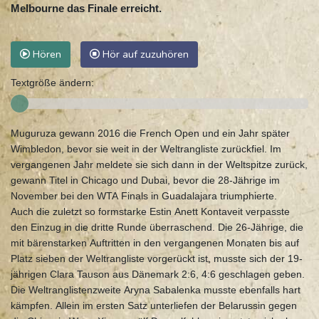
Melbourne das Finale erreicht.
Hören
Hör auf zuzuhören
Textgröße ändern:
Muguruza gewann 2016 die French Open und ein Jahr später
Wimbledon, bevor sie weit in der Weltrangliste zurückfiel. Im
vergangenen Jahr meldete sie sich dann in der Weltspitze zurück,
gewann Titel in Chicago und Dubai, bevor die 28-Jährige im
November bei den WTA Finals in Guadalajara triumphierte.
Auch die zuletzt so formstarke Estin Anett Kontaveit verpasste
den Einzug in die dritte Runde überraschend. Die 26-Jährige, die
mit bärenstarken Auftritten in den vergangenen Monaten bis auf
Platz sieben der Weltrangliste vorgerückt ist, musste sich der 19-
jährigen Clara Tauson aus Dänemark 2:6, 4:6 geschlagen geben.
Die Weltranglistenzweite Aryna Sabalenka musste ebenfalls hart
kämpfen. Allein im ersten Satz unterliefen der Belarussin gegen