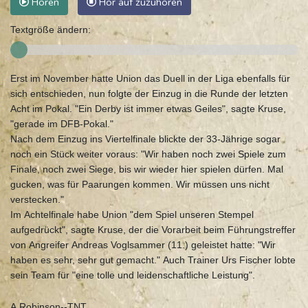
Hören
Hör auf zuzuhören
Textgröße ändern:
Erst im November hatte Union das Duell in der Liga ebenfalls für
sich entschieden, nun folgte der Einzug in die Runde der letzten
Acht im Pokal. "Ein Derby ist immer etwas Geiles", sagte Kruse,
"gerade im DFB-Pokal."
Nach dem Einzug ins Viertelfinale blickte der 33-Jährige sogar
noch ein Stück weiter voraus: "Wir haben noch zwei Spiele zum
Finale, noch zwei Siege, bis wir wieder hier spielen dürfen. Mal
gucken, was für Paarungen kommen. Wir müssen uns nicht
verstecken."
Im Achtelfinale habe Union "dem Spiel unseren Stempel
aufgedrückt", sagte Kruse, der die Vorarbeit beim Führungstreffer
von Angreifer Andreas Voglsammer (11.) geleistet hatte: "Wir
haben es sehr, sehr gut gemacht." Auch Trainer Urs Fischer lobte
sein Team für "eine tolle und leidenschaftliche Leistung".
A.Robinson--TNT