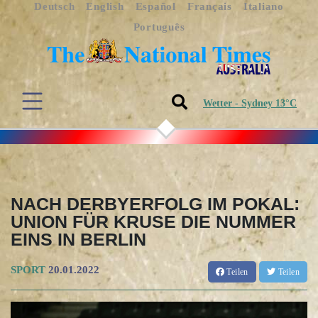
Deutsch
English
Español
Français
Italiano
Português
Wetter - Sydney 13°C
NACH DERBYERFOLG IM POKAL:
UNION FÜR KRUSE DIE NUMMER
EINS IN BERLIN
SPORT
20.01.2022
Teilen
Teilen