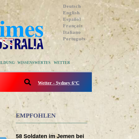
Deutsch
English
Español
Français
Italiano
Português
ILDUNG
WISSENSWERTES
WETTER
Wetter - Sydney 6°C
EMPFOHLEN
58 Soldaten im Jemen bei