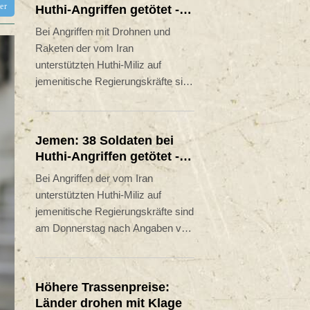
tter
Huthi-Angriffen getötet -
Regierung kündigt
Bei Angriffen mit Drohnen und
Vergeltung an
Raketen der vom Iran
unterstützten Huthi-Miliz auf
jemenitische Regierungskräfte sind
am Donnerstag nach Angaben der
Armee mindestens 58 Menschen
getötet worden. Dutzende
Jemen: 38 Soldaten bei
Menschen seien zudem verletzt
Huthi-Angriffen getötet -
worden, erfuhr die
Regierung kündigt
Bei Angriffen der vom Iran
Nachrichtenagentur AFP aus
Vergeltung an
unterstützten Huthi-Miliz auf
Armeekreisen. Es handelt sich um
jemenitische Regierungskräfte sind
den Angriff mit den meisten
am Donnerstag nach Angaben von
Todesopfern seit vier Jahren. Die
Medizinern mindestens 38
Huthis reklamierten die Attacke für
Soldaten getötet worden. Wie es
sich. Die jemenitische Regierung
weiter hieß, wurden mindestens 29
kündigte Vergeltung an.
Höhere Trassenpreise:
weitere Menschen verletzt. Es
Länder drohen mit Klage