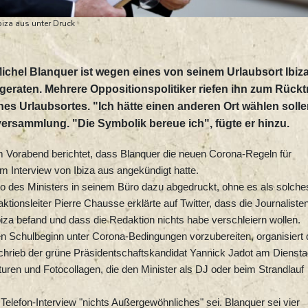
biza aus unter Druck
ichel Blanquer ist wegen eines von seinem Urlaubsort Ibiz
 geraten. Mehrere Oppositionspolitiker riefen ihn zum Rücktr
nes Urlaubsortes. "Ich hätte einen anderen Ort wählen solle
versammlung. "Die Symbolik bereue ich", fügte er hinzu.
m Vorabend berichtet, dass Blanquer die neuen Corona-Regeln für
m Interview von Ibiza aus angekündigt hatte.
foto des Ministers in seinem Büro dazu abgedruckt, ohne es als solche
tionsleiter Pierre Chausse erklärte auf Twitter, dass die Journaliste
biza befand und dass die Redaktion nichts habe verschleiern wollen.
den Schulbeginn unter Corona-Bedingungen vorzubereiten, organisiert 
chrieb der grüne Präsidentschaftskandidat Yannick Jadot am Dienst
aturen und Fotocollagen, die den Minister als DJ oder beim Strandlauf
Telefon-Interview "nichts Außergewöhnliches" sei. Blanquer sei vier