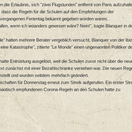
 die Erlaubnis, sich "zwei Flugstunden" entfernt von Paris aufzuhalt
 dass die Regeln für die Schulen auf den Empfehlungen der
m vergangenen Ferientag bekannt gegeben worden waren.
llen, wenn ich woanders gewesen wäre? Nein!", sagte Blanquer in d
e" hatten mehrere Berater vergeblich versucht, Blanquer von der Ibi
 eine Katastrophe", zitierte "Le Monde" einen ungenannten Politiker d
hatte Entrüstung ausgelöst, weil die Schulen zuvor nicht über die neu
ext zunächst mit einer Bezahlschranke versehen war. Die neuen Reg
stellt und wurden seitdem mehrfach geändert.
aften für Donnerstag erneut zum Streik aufgerufen. Ein erster Str
chaotisch empfundenen Corona-Regeln an den Schulen hatte zu