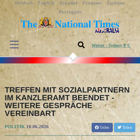
Deutsch
English
Español
Français
Italiano
Português
Wetter - Sydney 8°C
TREFFEN MIT SOZIALPARTNERN
IM KANZLERAMT BEENDET -
WEITERE GESPRÄCHE
VEREINBART
POLITIK
10.06.2026
Teilen
Teilen