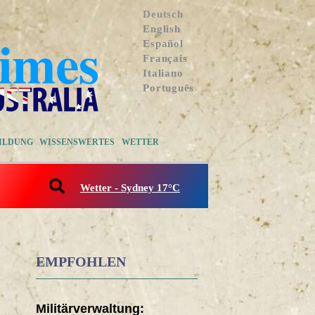
Deutsch
English
Español
Français
Italiano
Português
ILDUNG
WISSENSWERTES
WETTER
Wetter - Sydney 17°C
EMPFOHLEN
N
Militärverwaltung: