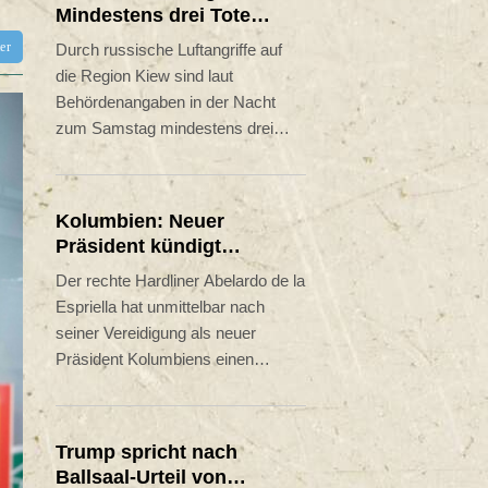
Mindestens drei Tote
durch russische Angriffe
tter
Durch russische Luftangriffe auf
in Region Kiew
die Region Kiew sind laut
Behördenangaben in der Nacht
zum Samstag mindestens drei
Menschen getötet worden. Unter
den Opfern sei auch ein Kind, teilte
die Militärverwaltung der
Kolumbien: Neuer
ukrainischen Hauptstadtregion mit.
Präsident kündigt
Bei den gleichen Angriffen
"unermüdlichen" Kampf
Der rechte Hardliner Abelardo de la
nordöstlich von Kiew seien drei
gegen Drogengewalt an
Espriella hat unmittelbar nach
weitere Menschen verletzt worden.
seiner Vereidigung als neuer
Präsident Kolumbiens einen
"unermüdlichen" Kampf gegen
Drogengewalt angekündigt. Der
Verbündete von US-Präsident
Trump spricht nach
Donald Trump sagte am Freitag in
Ballsaal-Urteil von