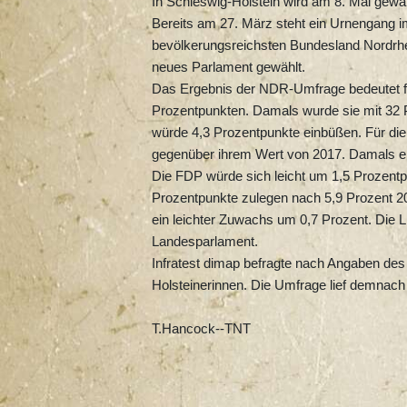
In Schleswig-Holstein wird am 8. Mai gewäh
Bereits am 27. März steht ein Urnengang i
bevölkerungsreichsten Bundesland Nordrhe
neues Parlament gewählt.
Das Ergebnis der NDR-Umfrage bedeutet fü
Prozentpunkten. Damals wurde sie mit 32 P
würde 4,3 Prozentpunkte einbüßen. Für die
gegenüber ihrem Wert von 2017. Damals err
Die FDP würde sich leicht um 1,5 Prozentp
Prozentpunkte zulegen nach 5,9 Prozent 201
ein leichter Zuwachs um 0,7 Prozent. Die 
Landesparlament.
Infratest dimap befragte nach Angaben de
Holsteinerinnen. Die Umfrage lief demnac
T.Hancock--TNT