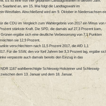
lt. Es ist eine von vier geplanten Landtagswahlen in diesem Jahr.
m Saarland an, am 15. Mai folgt die Landtagswahl im
in-Westfalen. Abschließend wird am 9. Oktober in Niedersachsen ei
r die CDU im Vergleich zum Wahlergebnis von 2017 ein Minus von v
rozent stärkste Kraft. Die SPD, die damals auf 27,3 Prozent kam,
 Grünen ergäbe sich eine deutliche Verbesserung von 7,1 Punkten
eichten sie 12,9 Prozent.
unkte verschlechtern nach 11,5 Prozent 2017, die AfD 1,1
7. Für die SSW, den vor fünf Jahren bei 3,3 Prozent lag, ergäbe sic
Linke verpasste auch damals bereits den Einzug in das
s NDR 1167 wahlberechtigte Schleswig-Holsteiner und Schleswig-
h zwischen dem 13. Januar und dem 18. Januar.