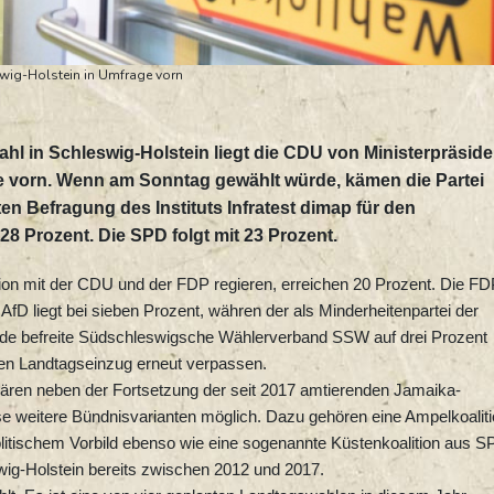
swig-Holstein in Umfrage vorn
hl in Schleswig-Holstein liegt die CDU von Ministerpräside
e vorn. Wenn am Sonntag gewählt würde, kämen die Partei
en Befragung des Instituts Infratest dimap für den
 Prozent. Die SPD folgt mit 23 Prozent.
lition mit der CDU und der FDP regieren, erreichen 20 Prozent. Die F
fD liegt bei sieben Prozent, währen der als Minderheitenpartei der
de befreite Südschleswigsche Wählerverband SSW auf drei Prozent
den Landtagseinzug erneut verpassen.
ren neben der Fortsetzung der seit 2017 amtierenden Jamaika-
e weitere Bündnisvarianten möglich. Dazu gehören eine Ampelkoalit
tischem Vorbild ebenso wie eine sogenannte Küstenkoalition aus S
ig-Holstein bereits zwischen 2012 und 2017.