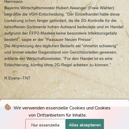
Herrmann.
Bayerns Wirtschaftsminister Hubert Aiwanger (Freie Wähler)
begrüßte die VGH-Entscheidung. "Der Einzelhandel hatte diese
Lockerung schon länger gefordert, da die 2G-Kontrolle für die
betroffenen Sortimente hohen Aufwand bedeutete und im Handel
aufgrund der FFP2-Masken keine besondere Infektionsgefahr
besteht", sagte er der "Passauer Neuen Presse".
Die Abgrenzung des täglichen Bedarfs sei "ohnehin schwierig"
und immer wieder Gegenstand von Gerichtsurteilen gewesen,
erklärte der Wirtschaftsminister. "Für den Handel ist es eine
Erleichterung, künftig ohne 2G-Regel arbeiten zu können."
R.Evans--TNT
Wir verwenden essenzielle Cookies und Cookies
von Drittanbietern für Inhalte.
Nur essenzielle
Alles akzeptieren
© The National Times - 2026 - Alle Rechte vorbehalten