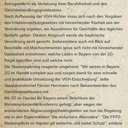
Antragstellerin als Verletzung ihrer Berufsfreiheit und des
Gleichbehandlungsgrundsatzes.
Nach Auffassung der VGH-Richter muss sich nach den Vorgaben
des Infektionsschutzgesetzes mit hinreichender Klarheit aus der
Verordnung ergeben, wo Ausnahmen für Geschäfte des täglichen
Bedarfs gelten. Diesem Anspruch werde die bayerische
Verordnung nicht gerecht. Insbesondere auch mit Blick auf
Beschäfte mit Mischsortimenten lasse sich nicht mit hinreichender
Gewissheit entnehmen, welche Läden in Bayern von der 2G-
Regel betroffen sind und welche nicht.
Die Staatsregierung reagierte umgehend. "Wir setzen in Bayern
2G im Handel komplett aus und sorgen damit für eine schnelle
und praktikable Umsetzung der VGH-Entscheidung", teilte
Staatskanzleichef Florian Herrmann nach Bekanntwerden des
Gerichtsbeschlusses mit.
Mit 2G im Handel sei Bayern einem Beschluss der
Ministerpräsidentenkonferenz gefolgt, aber wegen der
entstandenen Abgrenzungsschwierigkeiten sei nun die Regelung
wie in den Supermärkten "die einfachere Alternative". "Die FFP2-
Maskenpflicht im Handel gilt weiterhin und bietet Schutz", erklärte