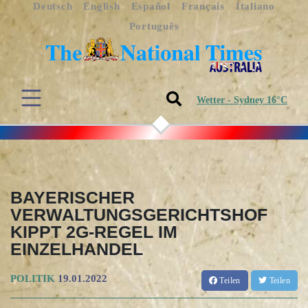
Deutsch
English
Español
Français
Italiano
Português
Wetter - Sydney 16°C
BAYERISCHER
VERWALTUNGSGERICHTSHOF
KIPPT 2G-REGEL IM
EINZELHANDEL
POLITIK
19.01.2022
Teilen
Teilen