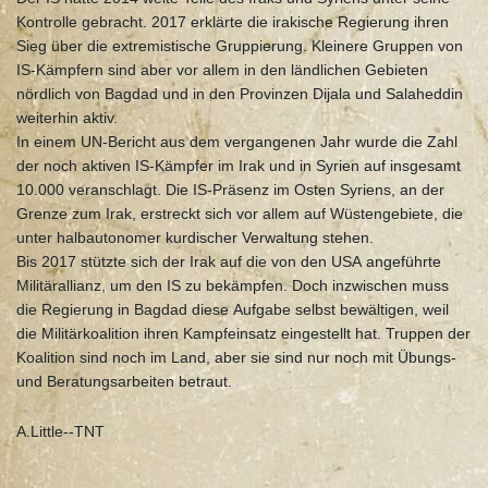
Kontrolle gebracht. 2017 erklärte die irakische Regierung ihren
Sieg über die extremistische Gruppierung. Kleinere Gruppen von
IS-Kämpfern sind aber vor allem in den ländlichen Gebieten
nördlich von Bagdad und in den Provinzen Dijala und Salaheddin
weiterhin aktiv.
In einem UN-Bericht aus dem vergangenen Jahr wurde die Zahl
der noch aktiven IS-Kämpfer im Irak und in Syrien auf insgesamt
10.000 veranschlagt. Die IS-Präsenz im Osten Syriens, an der
Grenze zum Irak, erstreckt sich vor allem auf Wüstengebiete, die
unter halbautonomer kurdischer Verwaltung stehen.
Bis 2017 stützte sich der Irak auf die von den USA angeführte
Militärallianz, um den IS zu bekämpfen. Doch inzwischen muss
die Regierung in Bagdad diese Aufgabe selbst bewältigen, weil
die Militärkoalition ihren Kampfeinsatz eingestellt hat. Truppen der
Koalition sind noch im Land, aber sie sind nur noch mit Übungs-
und Beratungsarbeiten betraut.
A.Little--TNT