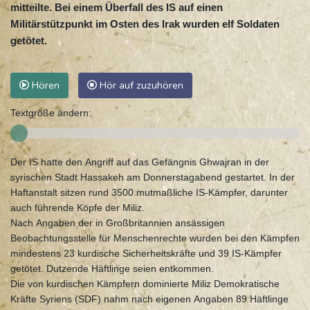
mitteilte. Bei einem Überfall des IS auf einen
Militärstützpunkt im Osten des Irak wurden elf Soldaten
getötet.
Hören
Hör auf zuzuhören
Textgröße ändern:
Der IS hatte den Angriff auf das Gefängnis Ghwajran in der
syrischen Stadt Hassakeh am Donnerstagabend gestartet. In der
Haftanstalt sitzen rund 3500 mutmaßliche IS-Kämpfer, darunter
auch führende Köpfe der Miliz.
Nach Angaben der in Großbritannien ansässigen
Beobachtungsstelle für Menschenrechte wurden bei den Kämpfen
mindestens 23 kurdische Sicherheitskräfte und 39 IS-Kämpfer
getötet. Dutzende Häftlinge seien entkommen.
Die von kurdischen Kämpfern dominierte Miliz Demokratische
Kräfte Syriens (SDF) nahm nach eigenen Angaben 89 Häftlinge