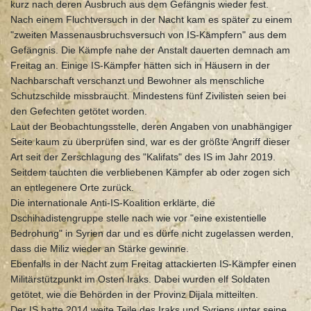
kurz nach deren Ausbruch aus dem Gefängnis wieder fest.
Nach einem Fluchtversuch in der Nacht kam es später zu einem
"zweiten Massenausbruchsversuch von IS-Kämpfern" aus dem
Gefängnis. Die Kämpfe nahe der Anstalt dauerten demnach am
Freitag an. Einige IS-Kämpfer hätten sich in Häusern in der
Nachbarschaft verschanzt und Bewohner als menschliche
Schutzschilde missbraucht. Mindestens fünf Zivilisten seien bei
den Gefechten getötet worden.
Laut der Beobachtungsstelle, deren Angaben von unabhängiger
Seite kaum zu überprüfen sind, war es der größte Angriff dieser
Art seit der Zerschlagung des "Kalifats" des IS im Jahr 2019.
Seitdem tauchten die verbliebenen Kämpfer ab oder zogen sich
an entlegenere Orte zurück.
Die internationale Anti-IS-Koalition erklärte, die
Dschihadistengruppe stelle nach wie vor "eine existentielle
Bedrohung" in Syrien dar und es dürfe nicht zugelassen werden,
dass die Miliz wieder an Stärke gewinne.
Ebenfalls in der Nacht zum Freitag attackierten IS-Kämpfer einen
Militärstützpunkt im Osten Iraks. Dabei wurden elf Soldaten
getötet, wie die Behörden in der Provinz Dijala mitteilten.
Der IS hatte 2014 weite Teile des Iraks und Syriens unter seine