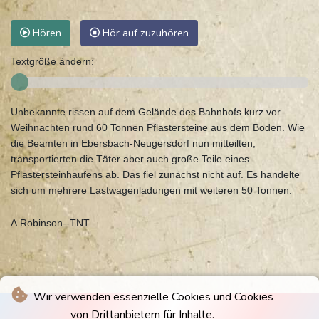
Hören
Hör auf zuzuhören
Textgröße ändern:
Unbekannte rissen auf dem Gelände des Bahnhofs kurz vor
Weihnachten rund 60 Tonnen Pflastersteine aus dem Boden. Wie
die Beamten in Ebersbach-Neugersdorf nun mitteilten,
transportierten die Täter aber auch große Teile eines
Pflastersteinhaufens ab. Das fiel zunächst nicht auf. Es handelte
sich um mehrere Lastwagenladungen mit weiteren 50 Tonnen.
A.Robinson--TNT
Wir verwenden essenzielle Cookies und Cookies
von Drittanbietern für Inhalte.