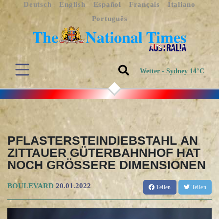
Deutsch
English
Español
Français
Italiano
Português
Wetter - Sydney 14°C
PFLASTERSTEINDIEBSTAHL AN
ZITTAUER GÜTERBAHNHOF HAT
NOCH GRÖSSERE DIMENSIONEN
BOULEVARD
20.01.2022
Teilen
Teilen