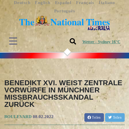
Deutsch
English
Español
Français
Italiano
Português
Wetter - Sydney 16°C
BENEDIKT XVI. WEIST ZENTRALE
VORWÜRFE IN MÜNCHNER
MISSBRAUCHSSKANDAL
ZURÜCK
BOULEVARD
08.02.2022
Teilen
Teilen