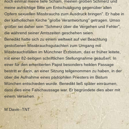
noch einmal meine tiefe Scham, meinen großen Schmerz und
meine aufrichtige Bitte um Entschuldigung gegenüber allen
Opfern sexuellen Missbrauchs zum Ausdruck bringen". Er habe in
der katholischen Kirche "große Verantwortung" getragen. Umso
größer sei daher sein "Schmerz über die Vergehen und Fehler",
die während seiner Amtszeiten geschehen seien.
Benedikt hatte sich zu einem weltweit auf viel Beachtung
gestoßenen Missbrauchsgutachten zum Umgang mit
Missbrauchsfällen im Münchner Erzbistum, das er früher leitete,
mit einer 82-seitigen schriftlichen Stellungnahme geäußert. In
einer für den emeritierten Papst besonders heiklen Passage
bestritt er darin, an einer Sitzung teilgenommen zu haben, in der
über die Aufnahme eines pädophilen Priesters im Bistum
München entschieden wurde. Benedikt ließ später einräumen,
dass dies eine Falschaussage war. Er begründete dies aber mit
einem Versehen.
M.Davis--TNT