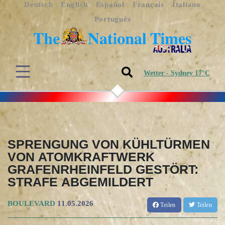
Deutsch
English
Español
Français
Italiano
Português
Wetter - Sydney 17°C
SPRENGUNG VON KÜHLTÜRMEN
VON ATOMKRAFTWERK
GRAFENRHEINFELD GESTÖRT:
STRAFE ABGEMILDERT
BOULEVARD
11.05.2026
Teilen
Teilen