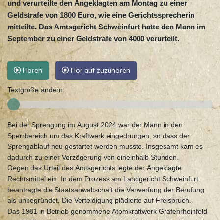
und verurteilte den Angeklagten am Montag zu einer
Geldstrafe von 1800 Euro, wie eine Gerichtssprecherin
mitteilte. Das Amtsgericht Schweinfurt hatte den Mann im
September zu einer Geldstrafe von 4000 verurteilt.
Hören
Hör auf zuzuhören
Textgröße ändern:
Bei der Sprengung im August 2024 war der Mann in den
Sperrbereich um das Kraftwerk eingedrungen, so dass der
Sprengablauf neu gestartet werden musste. Insgesamt kam es
dadurch zu einer Verzögerung von eineinhalb Stunden.
Gegen das Urteil des Amtsgerichts legte der Angeklagte
Rechtsmittel ein. In dem Prozess am Landgericht Schweinfurt
beantragte die Staatsanwaltschaft die Verwerfung der Berufung
als unbegründet. Die Verteidigung plädierte auf Freispruch.
Das 1981 in Betrieb genommene Atomkraftwerk Grafenrheinfeld