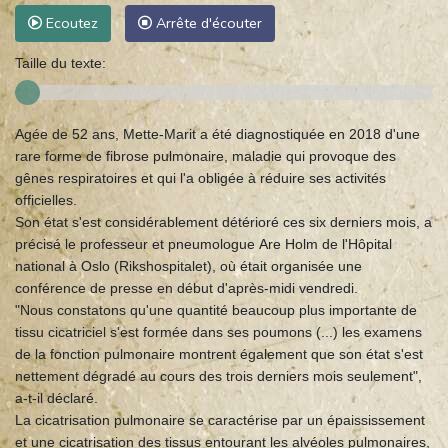
Ecoutez
Arrête d'écouter
Taille du texte:
Agée de 52 ans, Mette-Marit a été diagnostiquée en 2018 d'une
rare forme de fibrose pulmonaire, maladie qui provoque des
gênes respiratoires et qui l'a obligée à réduire ses activités
officielles.
Son état s'est considérablement détérioré ces six derniers mois, a
précisé le professeur et pneumologue Are Holm de l'Hôpital
national à Oslo (Rikshospitalet), où était organisée une
conférence de presse en début d'après-midi vendredi.
"Nous constatons qu'une quantité beaucoup plus importante de
tissu cicatriciel s'est formée dans ses poumons (...) les examens
de la fonction pulmonaire montrent également que son état s'est
nettement dégradé au cours des trois derniers mois seulement",
a-t-il déclaré.
La cicatrisation pulmonaire se caractérise par un épaississement
et une cicatrisation des tissus entourant les alvéoles pulmonaires,