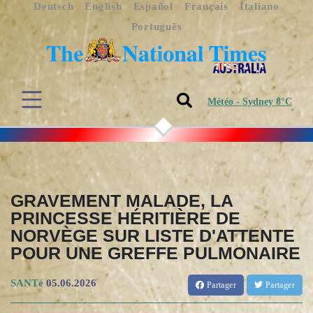
Deutsch
English
Español
Français
Italiano
Português
Météo - Sydney 8°C
GRAVEMENT MALADE, LA
PRINCESSE HÉRITIÈRE DE
NORVÈGE SUR LISTE D'ATTENTE
POUR UNE GREFFE PULMONAIRE
SANTé
05.06.2026
Partager
Partager