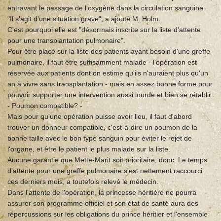
entravant le passage de l'oxygène dans la circulation sanguine.
"Il s'agit d'une situation grave", a ajouté M. Holm.
C'est pourquoi elle est "désormais inscrite sur la liste d'attente
pour une transplantation pulmonaire".
Pour être placé sur la liste des patients ayant besoin d'une greffe
pulmonaire, il faut être suffisamment malade - l'opération est
réservée aux patients dont on estime qu'ils n'auraient plus qu'un
an à vivre sans transplantation - mais en assez bonne forme pour
pouvoir supporter une intervention aussi lourde et bien se rétablir.
- Poumon compatible? -
Mais pour qu'une opération puisse avoir lieu, il faut d'abord
trouver un donneur compatible, c'est-à-dire un poumon de la
bonne taille avec le bon type sanguin pour éviter le rejet de
l'organe, et être le patient le plus malade sur la liste.
Aucune garantie que Mette-Marit soit prioritaire, donc. Le temps
d'attente pour une greffe pulmonaire s'est nettement raccourci
ces derniers mois, a toutefois relevé le médecin.
Dans l'attente de l'opération, la princesse héritière ne pourra
assurer son programme officiel et son état de santé aura des
répercussions sur les obligations du prince héritier et l'ensemble