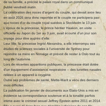
de sa famille, a précisé le palais royal dans un communiqué
publié vendredi matin.
La célébration des noces d'argent du couple, qui devait avoir lieu
en août 2026 sera donc reportée et le couple ne participera pas
aux noces d'or du couple royal suédois à Stockholm le 13 juin.
L'époux de la princesse, le prince héritier Haakon, en visite
officielle au Japon du 1er au 3 juin, avait écourté d'un jour son
voyage pour être auprès d'elle.
Leur fille, la princesse Ingrid Alexandra, a elle interrompu ses
études de sciences sociales à l'université de Sydney pour
rejoindre sa mère en Norvège et prévoit de rester à Oslo tout au
long de l'automne.
Lors de récentes apparitions publiques, la princesse était dotée
d'un équipement d'assistance respiratoire -- des lunettes nasales
reliées à un appareil à oxygène.
Outre ses problèmes de santé, Mette-Marit a vécu des derniers
mois difficiles.
La publication fin janvier de documents aux Etats-Unis a mis en
évidence sa correspondance soutenue et à la tonalité parfois
intime avec le criminel sexuel Jeffrey Epstein entre 2011 et 2014.