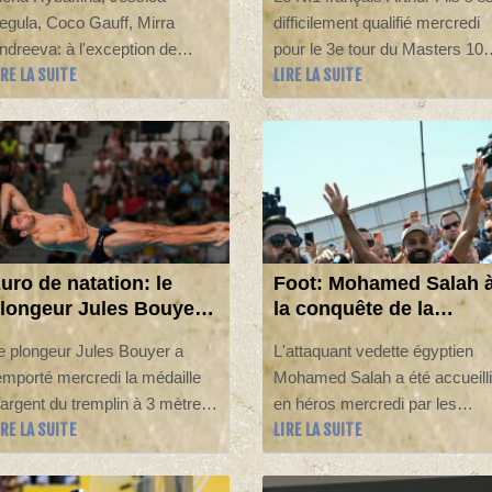
fait ses adieux
egula, Coco Gauff, Mirra
difficilement qualifié mercredi
ndreeva: à l'exception de
pour le 3e tour du Masters 10
IRE LA SUITE
LIRE LA SUITE
inda Noskova, les favorites se
de Montréal en battant
ont qualifiées mercredi plus ou
l'Américain Zachary Svajda 6-
oins facilement pour les
3-6, 6-1, tandis que Gaël
eizièmes de finale du WTA
Monfils a fait ses adieux au
000 de Toronto.
tournoi canadien après sa
défaite contre Learner Tien.
uro de natation: le
Foot: Mohamed Salah 
longeur Jules Bouyer
la conquête de la
édaillé d'argent au
Turquie
e plongeur Jules Bouyer a
L'attaquant vedette égyptien
remplin à 3 m
emporté mercredi la médaille
Mohamed Salah a été accueilli
'argent du tremplin à 3 mètres
en héros mercredi par les
IRE LA SUITE
LIRE LA SUITE
t offre ainsi à la France sa
supporteurs du club turc de
remière médaille de la
Trabzonspor, prêt à lui offrir à 
emaine aux Championnats
ans un nouveau défi et un