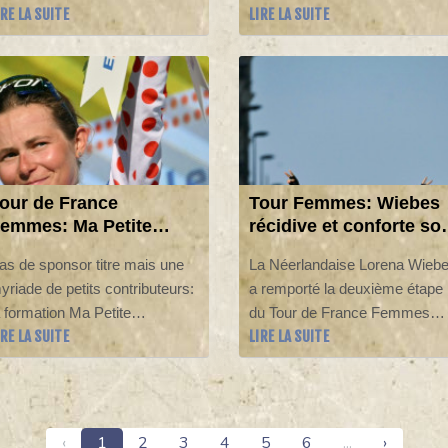
IRE LA SUITE
LIRE LA SUITE
a tournée américaine d'été,
Poligny où elle a endossé le
'est qualifié lundi pour le
maillot jaune au détriment de l
euxième tour du Masters 1000
Néerlandaise Lorena Wiebes.
e Montréal en battant le
olonais Kamil Majchrzak (67e
ondial) 6-4, 6-4.
our de France
Tour Femmes: Wiebes
emmes: Ma Petite
récidive et conforte so
ntreprise, le vélo
maillot jaune lors de la
as de sponsor titre mais une
La Néerlandaise Lorena Wieb
oopératif
2e étape
yriade de petits contributeurs:
a remporté la deuxième étape
a formation Ma Petite
du Tour de France Femmes
IRE LA SUITE
LIRE LA SUITE
ntreprise, mise en lumière par
dimanche à Genève où elle a
e maillot à pois porté par
devancé au sprint l'Italienne
céane Mahé dimanche entre
Elisa Balsamo et une autre
igle et Genève, détonne au
Néerlandaise, Marianne Vos.
ein du peloton du Tour de
‹
1
2
3
4
5
6
...
›