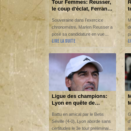
Tour Femmes: Reusser,
R
le coup d'éclat, Ferrand-
t
Prévot, le coup de
R
Souveraine dans l'exercice
M
bambou
e
chronométré, Marlen Reusser a
d
posé sa candidature en vue
p
LIRE LA SUITE
L
d'un succès final le 9 août à
c
Nice en remportant la 4e étape
T
du Tour de France mardi à Dijon
"
où la vainqueur sortante Pauline
à
Ferrand-Prévot a perdu gros et
l
vu la perspective d'un doublé
s'éloigner.
Ligue des champions:
M
Lyon en quête de
M
repères face au Sparta
u
Battu en amical par le Betis
G
Prague, Openda attendu
Séville (4-0), Lyon aborde sans
d
certitudes le 3e tour préliminaire
a