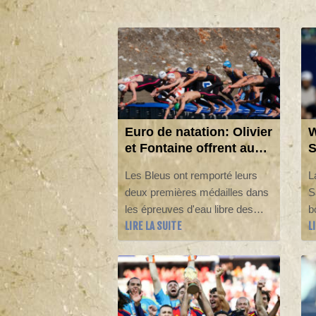
Euro de natation: Olivier
W
et Fontaine offrent aux
S
Bleus deux médailles en
S
Les Bleus ont remporté leurs
L
eau libre
v
deux premières médailles dans
S
les épreuves d'eau libre des
b
LIRE LA SUITE
L
Championnats d'Europe de
S
natation, grâce à Marc-Antoine
h
Olivier et Logan Fontaine,
W
respectivement en argent et en
q
bronze au 3 km knock-out,
S
vendredi dans la Seine à Paris.
a