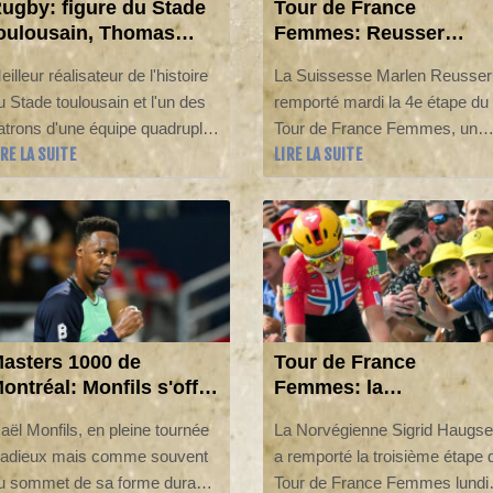
ugby: figure du Stade
Tour de France
oulousain, Thomas
Femmes: Reusser
amos sera Racingman
gagne le chrono,
eilleur réalisateur de l'histoire
La Suissesse Marlen Reusser
n 2027
Ferrand-Prévot perd
u Stade toulousain et l'un des
remporté mardi la 4e étape du
gros
atrons d'une équipe quadruple
Tour de France Femmes, un
IRE LA SUITE
LIRE LA SUITE
hampionne en titre du Top 14,
contre-la-montre de 21
homas Ramos ne sera plus
kilomètres entre Gevrey-
un visage du Stade toulousain"
Chambertin et Dijon où elle a
 partir de l'été 2027, a annoncé
pris le maillot jaune de leader 
e club Rouge et Noir mardi.
la Norvégienne Sigrid Haugset
asters 1000 de
Tour de France
ontréal: Monfils s'offre
Femmes: la
n deuxième tour
Norvégienne Haugset
aël Monfils, en pleine tournée
La Norvégienne Sigrid Haugse
remporte la 3e étape et
'adieux mais comme souvent
a remporté la troisième étape 
prend le maillot jaune
u sommet de sa forme durant
Tour de France Femmes lundi