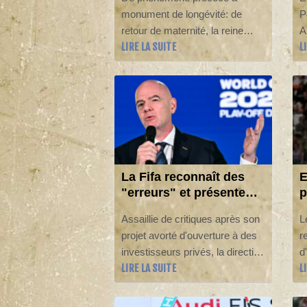
ans de défier le temps
monument de longévité: de
P
retour de maternité, la reine
A
LIRE LA SUITE
L
suédoise de la natation Sarah
L
Sjöström continue à près de 33
s
ans de défier le temps aux
m
Championnats d'Europe de
s
Paris, avec dans le viseur les
1
JO de Los Angeles dans deux
ans.
La Fifa reconnaît des
E
"erreurs" et présente
p
des "excuses" après
m
Assaillie de critiques après son
L
une réunion de crise au
t
projet avorté d'ouverture à des
r
Maroc
investisseurs privés, la direction
d
LIRE LA SUITE
L
de la Fifa a reconnu des
e
"erreurs" et présenté des
p
"excuses", affichant néanmoins
s