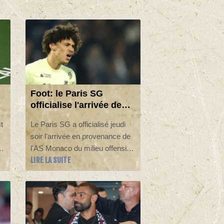
Foot: le Paris SG
officialise l'arrivée de
n
Maghnès Akliouche en
t
Le Paris SG a officialisé jeudi
provenance de Monaco
soir l'arrivée en provenance de
o
l'AS Monaco du milieu offensif
LIRE LA SUITE
français Maghnès Akliouche,
qui s'engage avec le club de la
capitale jusqu'en 2031.
té