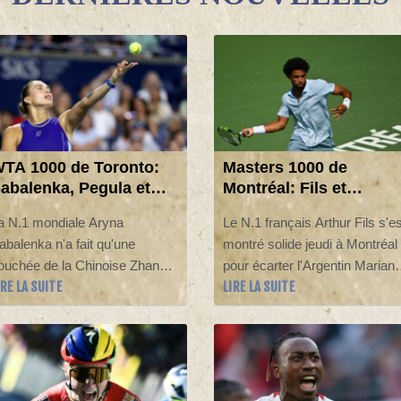
TA 1000 de Toronto:
Masters 1000 de
abalenka, Pegula et
Montréal: Fils et
wiatek en contrôle
Rinderknech passent e
a N.1 mondiale Aryna
Le N.1 français Arthur Fils s'es
ers les 8es de finale
8es de finale
abalenka n'a fait qu'une
montré solide jeudi à Montréal
ouchée de la Chinoise Zhang
pour écarter l'Argentin Marian
IRE LA SUITE
LIRE LA SUITE
huai (62e) 6-3, 6-4 pour se
Navone et rejoindre les
isser en huitièmes de finale du
huitièmes de finale du Masters
TA 1000 de Toronto, un stade
1000 du Canada, tout comme
ue Jessica Pegula (3e) et Iga
Arthur Rinderknech qui a profi
wiatek (8e) ont elles aussi
de l'abandon de l'Américain
tteint sans trop transpirer.
Frances Tiafoe.