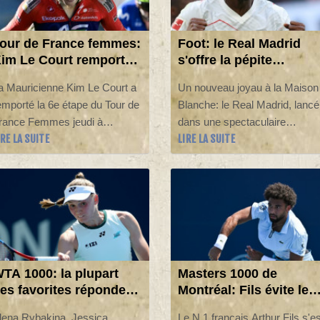
our de France femmes:
Foot: le Real Madrid
im Le Court remporte
s'offre la pépite
a 6e étape, Marlen
ivoirienne Yan
a Mauricienne Kim Le Court a
Un nouveau joyau à la Maison
eusser reste maillot
Diomandé
emporté la 6e étape du Tour de
Blanche: le Real Madrid, lancé
aune
rance Femmes jeudi à
dans une spectaculaire
IRE LA SUITE
LIRE LA SUITE
ournon-sur-Rhône (Ardèche)
reconstruction, a officialisé jeu
ù la Suissesse Marlen
l'arrivée de l'ailier ivoirien Yan
eusser a conservé le maillot
Diomandé, 19 ans, pour un
aune à la veille de l'étape reine
montant estimé à 140 millions
enant vendredi au sommet du
d'euros bonus compris, ce qui
ont Ventoux.
en ferait la recrue la plus chèr
de l'histoire du club.
TA 1000: la plupart
Masters 1000 de
es favorites répondent
Montréal: Fils évite le
résent au 2e tour
piège Svajda, Monfils
lena Rybakina, Jessica
Le N.1 français Arthur Fils s'es