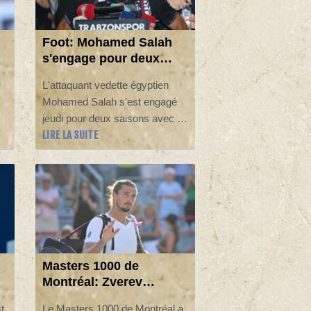
Foot: Mohamed Salah
s'engage pour deux
saisons avec
L'attaquant vedette égyptien
Trabzonspor
Mohamed Salah s'est engagé
jeudi pour deux saisons avec le
LIRE LA SUITE
di
club turc de Trabzonspor, après
neuf saisons et autant de
trophées en Angleterre à
Liverpool.
e
Masters 1000 de
Montréal: Zverev
éliminé, Auger-
t
Le Masters 1000 de Montréal a