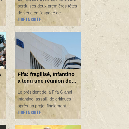
Aliassime forfait
perdu ses deux premières têtes
00
de série en l'espace de
LIRE LA SUITE
quelques heures mercredi,
4,
lorsque l'Allemand Alexander
Zverev et le Canadien Félix
Auger-Aliassime ont tous deux
quitté le tableau.
à
Fifa: fragilisé, Infantino
a tenu une réunion de
crise au Maroc
Le président de la Fifa Gianni
Infantino, assailli de critiques
après un projet finalement
LIRE LA SUITE
avorté d'ouverture de l'instance
34
mondiale aux investisseurs
privés, a tenu mercredi au