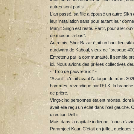
autres sont partis".
L'an passé, sa fille a épousé un autre Sikh a
leur installation sans pour autant leur donner
Manjit Singh est resté. Partir, pour aller où
de maison là-bas".
Autrefois, Shor Bazar était un haut lieu sikh
gurdwara de Kaboul, vieux de "presque 400
Entretenu par la communauté, il semble pr
ici. Nous avions des prières collectives de
- "Trop de pauvreté ici" -
"Avant", c'était avant l'attaque de mars 20
hommes, revendiqué par l'EI-K, la branche a
de prière.
Vingt-cinq personnes étaient mortes, dont 
avait elle reçu un éclat dans l'œil gauche.
direction Delhi.
Mais dans la capitale indienne, "nous n'avi
Paramjeet Kaur. C'était en juillet, quelques