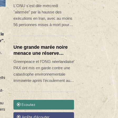
des exécutions depuis
L'ONU s'est dite mercredi
mars
"alarmée" par la hausse des
exécutions en Iran, avec au moins
56 personnes mises à mort pour
des motifs de sécurité nationale
 le
depuis les premières pendaisons
r".
liées aux manifestations de début
Une grande marée noire
d'année.
,
menace une réserve
naturelle d'Oman, selon
Greenpeace et l'ONG néerlandaise
des ONG
PAX ont mis en garde contre une
catastrophe environnementale
lhi
imminente après l'écoulement au
large d'une réserve naturelle
t-
d'Oman de pétrole transporté par
un navire soupçonné de faire partie
au
Ecoutez
de la "flotte fantôme" russe.
vers
Arrête d'écouter