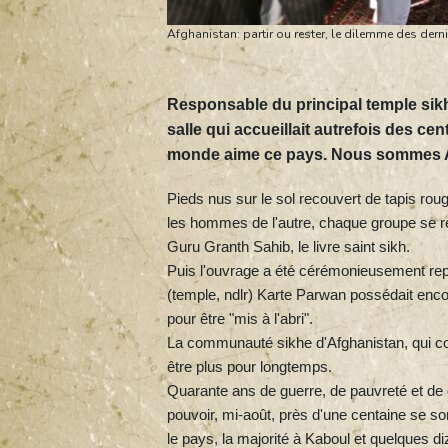
Afghanistan: partir ou rester, le dilemme des dern
Responsable du principal temple si
salle qui accueillait autrefois des ce
monde aime ce pays. Nous sommes Afg
Pieds nus sur le sol recouvert de tapis rou
les hommes de l'autre, chaque groupe se ré
Guru Granth Sahib, le livre saint sikh.
Puis l'ouvrage a été cérémonieusement repl
(temple, ndlr) Karte Parwan possédait encor
pour être "mis à l'abri".
La communauté sikhe d'Afghanistan, qui c
être plus pour longtemps.
Quarante ans de guerre, de pauvreté et de d
pouvoir, mi-août, près d'une centaine se so
le pays, la majorité à Kaboul et quelques di