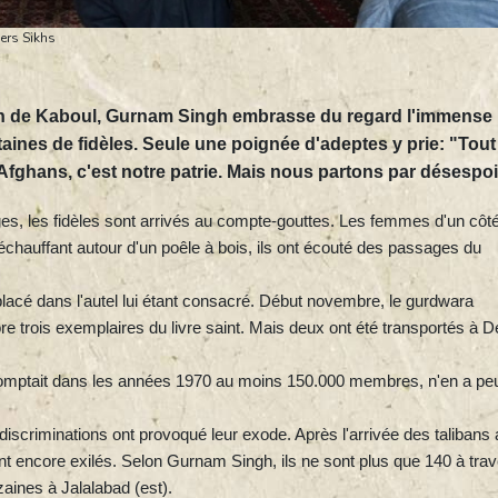
iers Sikhs
kh de Kaboul, Gurnam Singh embrasse du regard l'immense
ntaines de fidèles. Seule une poignée d'adeptes y prie: "Tout
hans, c'est notre patrie. Mais nous partons par désespoi
ges, les fidèles sont arrivés au compte-gouttes. Les femmes d'un côté
chauffant autour d'un poêle à bois, ils ont écouté des passages du
acé dans l'autel lui étant consacré. Début novembre, le gurdwara
e trois exemplaires du livre saint. Mais deux ont été transportés à De
omptait dans les années 1970 au moins 150.000 membres, n'en a peu
iscriminations ont provoqué leur exode. Après l'arrivée des talibans 
nt encore exilés. Selon Gurnam Singh, ils ne sont plus que 140 à tra
zaines à Jalalabad (est).