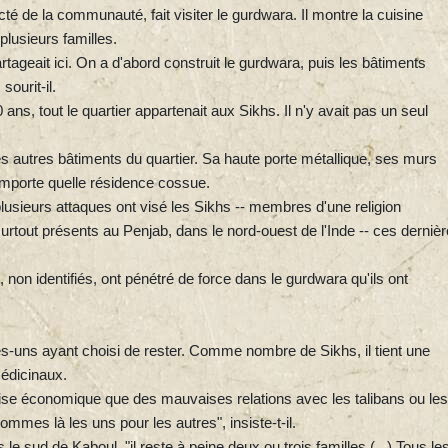
 de la communauté, fait visiter le gurdwara. Il montre la cuisine
lusieurs familles.
artageait ici. On a d'abord construit le gurdwara, puis les bâtiments
sourit-il.
ans, tout le quartier appartenait aux Sikhs. Il n'y avait pas un seul
des autres bâtiments du quartier. Sa haute porte métallique, ses murs
'importe quelle résidence cossue.
lusieurs attaques ont visé les Sikhs -- membres d'une religion
surtout présents au Penjab, dans le nord-ouest de l'Inde -- ces derniè
n identifiés, ont pénétré de force dans le gurdwara qu'ils ont
ues-uns ayant choisi de rester. Comme nombre de Sikhs, il tient une
édicinaux.
crise économique que des mauvaises relations avec les talibans ou les
mes là les uns pour les autres", insiste-t-il.
e sud de Kaboul, "il reste à peine deux ou trois familles (...) Tous le