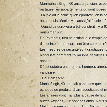
Manmohan Singh, 60 ans, un ancien respecté
partagée, les appartements où sont logées p
"La joie ou la peine qu'on éprouvait, on la p
autour, puis l'école. Moi aussi j'ai étudié ici", 
"Quand ce gurdwara a été construit il y a 60 
musulman ici".
De l'extérieur, rien ne distingue le temple 
d'enceinte écrus pourraient être ceux de n
Les mesures de sécurité sont drastiques: p
hindouiste comptant 25 millions de fidèles 
années.
Début octobre encore, des hommes armés, no
vandalisé.
- Pour aller où? -
Manjit Singh, 40 ans, fait partie des quelq
échoppe de produits pharmaceutiques et m
Les affaires vont mal, plus à cause de la 
autres Afghans. "Ce sont nos amis. Nous som
Mais dans son quartier de Shor Bazar, dans l