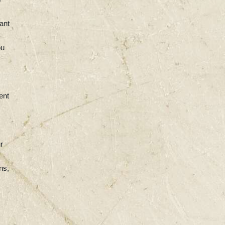
tant
ou
ent
r
ns,