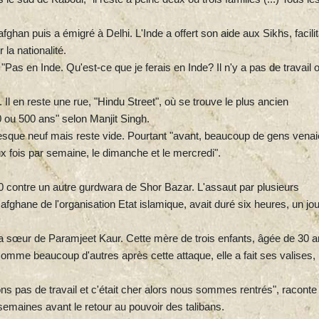
fghan puis a émigré à Delhi. L'Inde a offert son aide aux Sikhs, facili
 la nationalité.
? "Pas en Inde. Qu'est-ce que je ferais en Inde? Il n'y a pas de travail 
. Il en reste une rue, "Hindu Street", où se trouve le plus ancien
 ou 500 ans" selon Manjit Singh.
esque neuf mais reste vide. Pourtant "avant, beaucoup de gens venai
ux fois par semaine, le dimanche et le mercredi".
20 contre un autre gurdwara de Shor Bazar. L'assaut par plusieurs
fghane de l'organisation Etat islamique, avait duré six heures, un jou
la sœur de Paramjeet Kaur. Cette mère de trois enfants, âgée de 30 a
 Comme beaucoup d'autres après cette attaque, elle a fait ses valises,
ons pas de travail et c'était cher alors nous sommes rentrés", raconte
 semaines avant le retour au pouvoir des talibans.