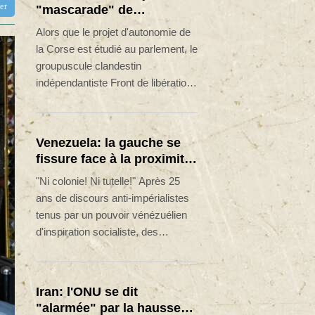
tter
"mascarade" de
l'autonomie et menace les
Alors que le projet d'autonomie de
"envahisseurs" venant
la Corse est étudié au parlement, le
vivre sur l'île
groupuscule clandestin
indépendantiste Front de libération
nationale corse - Union des
Combattants (FLNC-UC) l'a
vivement rejeté ainsi que tous ses
Venezuela: la gauche se
soutiens, menaçant également les
fissure face à la proximité
"envahisseurs" non-corses sur l'île.
avec les Etats-Unis
"Ni colonie! Ni tutelle!" Après 25
ans de discours anti-impérialistes
tenus par un pouvoir vénézuélien
d'inspiration socialiste, des
militants de gauche s'indignent du
changement de cap, Caracas
collaborant désormais étroitement
Iran: l'ONU se dit
avec les Etats-Unis.
"alarmée" par la hausse