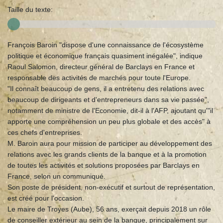
Taille du texte:
François Baroin "dispose d'une connaissance de l'écosystème
politique et économique français quasiment inégalée", indique
Raoul Salomon, directeur général de Barclays en France et
responsable des activités de marchés pour toute l'Europe.
"Il connaît beaucoup de gens, il a entretenu des relations avec
beaucoup de dirigeants et d'entrepreneurs dans sa vie passée",
notamment de ministre de l'Economie, dit-il à l'AFP, ajoutant qu'"il
apporte une compréhension un peu plus globale et des accès" à
ces chefs d'entreprises.
M. Baroin aura pour mission de participer au développement des
relations avec les grands clients de la banque et à la promotion
de toutes les activités et solutions proposées par Barclays en
France, selon un communiqué.
Son poste de président, non-exécutif et surtout de représentation,
est créé pour l'occasion.
Le maire de Troyes (Aube), 56 ans, exerçait depuis 2018 un rôle
de conseiller extérieur au sein de la banque, principalement sur