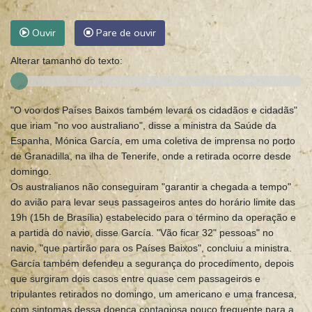
Ouvir
Pare de ouvir
Alterar tamanho do texto:
"O voo dos Países Baixos também levará os cidadãos e cidadãs"
que iriam "no voo australiano", disse a ministra da Saúde da
Espanha, Mónica García, em uma coletiva de imprensa no porto
de Granadilla, na ilha de Tenerife, onde a retirada ocorre desde
domingo.
Os australianos não conseguiram "garantir a chegada a tempo"
do avião para levar seus passageiros antes do horário limite das
19h (15h de Brasília) estabelecido para o término da operação e
a partida do navio, disse García. "Vão ficar 32" pessoas" no
navio, "que partirão para os Países Baixos", concluiu a ministra.
García também defendeu a segurança do procedimento, depois
que surgiram dois casos entre quase cem passageiros e
tripulantes retirados no domingo, um americano e uma francesa,
com sintomas dessa doença contagiosa pouco frequente para a