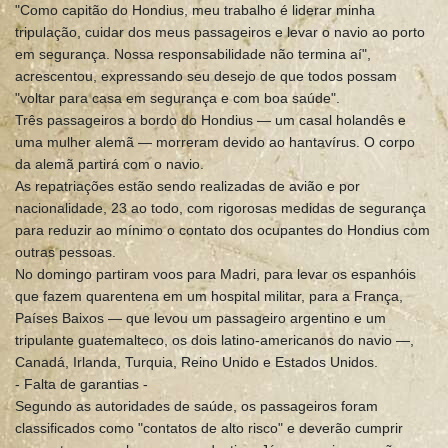
"Como capitão do Hondius, meu trabalho é liderar minha
tripulação, cuidar dos meus passageiros e levar o navio ao porto
em segurança. Nossa responsabilidade não termina aí",
acrescentou, expressando seu desejo de que todos possam
"voltar para casa em segurança e com boa saúde".
Três passageiros a bordo do Hondius — um casal holandês e
uma mulher alemã — morreram devido ao hantavírus. O corpo
da alemã partirá com o navio.
As repatriações estão sendo realizadas de avião e por
nacionalidade, 23 ao todo, com rigorosas medidas de segurança
para reduzir ao mínimo o contato dos ocupantes do Hondius com
outras pessoas.
No domingo partiram voos para Madri, para levar os espanhóis
que fazem quarentena em um hospital militar, para a França,
Países Baixos — que levou um passageiro argentino e um
tripulante guatemalteco, os dois latino-americanos do navio —,
Canadá, Irlanda, Turquia, Reino Unido e Estados Unidos.
- Falta de garantias -
Segundo as autoridades de saúde, os passageiros foram
classificados como "contatos de alto risco" e deverão cumprir