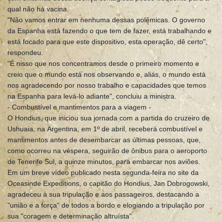
qual não há vacina.
"Não vamos entrar em nenhuma dessas polêmicas. O governo
da Espanha está fazendo o que tem de fazer, está trabalhando e
está focado para que este dispositivo, esta operação, dê certo",
respondeu.
"É nisso que nos concentramos desde o primeiro momento e
creio que o mundo está nos observando e, aliás, o mundo está
nos agradecendo por nosso trabalho e capacidades que temos
na Espanha para levá-lo adiante", concluiu a ministra.
- Combustível e mantimentos para a viagem -
O Hondius, que iniciou sua jornada com a partida do cruzeiro de
Ushuaia, na Argentina, em 1º de abril, receberá combustível e
mantimentos antes de desembarcar as últimas pessoas, que,
como ocorreu na véspera, seguirão de ônibus para o aeroporto
de Tenerife Sul, a quinze minutos, para embarcar nos aviões.
Em um breve vídeo publicado nesta segunda-feira no site da
Oceasinde Expeditions, o capitão do Hondius, Jan Dobrogowski,
agradeceu à sua tripulação e aos passageiros, destacando a
"união e a força" de todos a bordo e elogiando a tripulação por
sua "coragem e determinação altruísta".