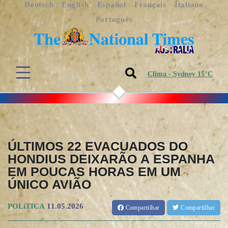
Deutsch
English
Español
Français
Italiano
Português
Clima - Sydney 15°C
ÚLTIMOS 22 EVACUADOS DO
HONDIUS DEIXARÃO A ESPANHA
EM POUCAS HORAS EM UM
ÚNICO AVIÃO
POLíTICA
11.05.2026
Compartilhar
Compartilhar