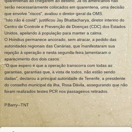
quarentenas ao chegarem ao destino. Já os americanos não
serão necessariamente colocados em quarentena, uma decisão
que envolve "riscos", avaliou o diretor-geral da OMS.
"Isto não é covid", justificou Jay Bhattacharya, diretor interino do
Centro de Controle e Prevenção de Doenças (CDC) dos Estados
Unidos, apelando à população para manter a calma.
O Hondius permanece ancorado, sem atracar, a pedido das
autoridades regionais das Canárias, que manifestaram sua
rejeição à operação e nesta segunda-feira lamentaram o
aparecimento dos dois casos.
"O que espero é que a operação transcorra com todas as
garantias, garantias que, à vista de todos, não estão sendo
dadas", declarou a principal autoridade de Tenerife, a presidente
do conselho municipal da ilha, Rosa Dávila, assegurando que não
foram realizados testes PCR nos passageiros retirados.
P.Barry--TNT