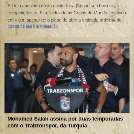
A Uefa anunciou nesta quinta-feira (6) que seu boicote às
competições da Fifa, incluindo as Copas do Mundo, continua
em vigor, apesar de o plano de abrir a entidade máxima do
CONSULTE MAIS INFORMAÇÃO
futebol a investidores privados externos já ter sido
abandonado.
Mohamed Salah assina por duas temporadas
com o Trabzonspor, da Turquia