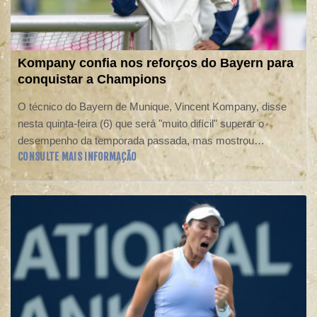
Kompany confia nos reforços do Bayern para
conquistar a Champions
O técnico do Bayern de Munique, Vincent Kompany, disse
nesta quinta-feira (6) que será "muito difícil" superar o
desempenho da temporada passada, mas mostrou
CONSULTE MAIS INFORMAÇÃO
confiança com a chegada dos novos reforços para levar a
equipe ao seu primeiro título da Liga dos Campeões desde
2020.