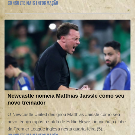
CONSULTE MAIS INFORMAÇÃO
nesta quarta-feira (5), no estádio Son Moix, em Palma.
Newcastle nomeia Matthias Jaissle como seu
novo treinador
O Newcastle United designou Matthias Jaissle como seu
novo técnico após a saída de Eddie Howe, anunciou o clube
da Premier League inglesa nesta quarta-feira (5).