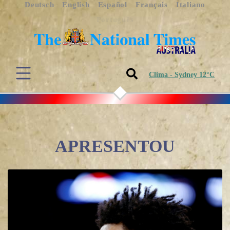
Deutsch
English
Español
Français
Italiano
Português
Clima - Sydney 12°C
APRESENTOU