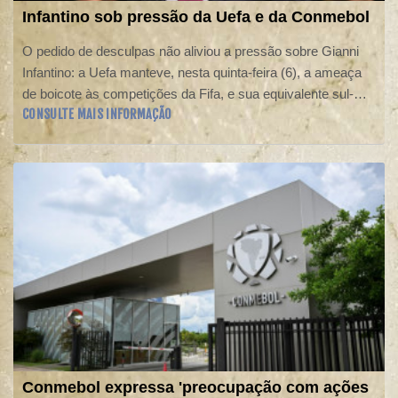
Infantino sob pressão da Uefa e da Conmebol
O pedido de desculpas não aliviou a pressão sobre Gianni
Infantino: a Uefa manteve, nesta quinta-feira (6), a ameaça
de boicote às competições da Fifa, e sua equivalente sul-
CONSULTE MAIS INFORMAÇÃO
americana (Conmebol), próxima do dirigente, questionou "as
ações unilaterais reiteradas" da entidade máxima do futebol.
Conmebol expressa 'preocupação com ações