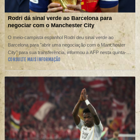
Rodri dá sinal verde ao Barcelona para
negociar com o Manchester City
O meio-campista espanhol Rodri deu sinal verde ao
Barcelona para "abrir uma negociação com o Manchester
City" para sua transferência, informou à AFP nesta quinta-
CONSULTE MAIS INFORMAÇÃO
feira (6) uma fonte do clube catalão.