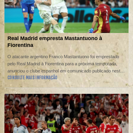
Real Madrid empresta Mastantuono à
Fiorentina
O atacante argentino Franco Mastantuono foi emprestado
pelo Real Madrid à Fiorentina para a próxima temporada,
anunciou o clube espanhol em comunicado publicado nesta
CONSULTE MAIS INFORMAÇÃO
sexta-feira (7).