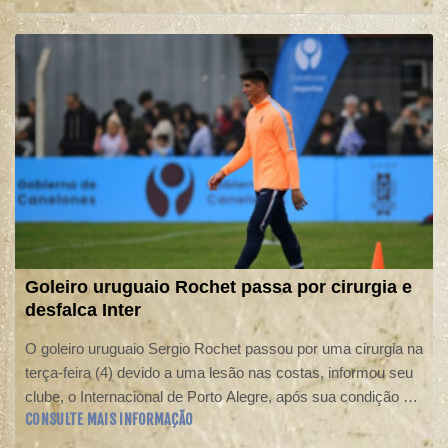
Goleiro uruguaio Rochet passa por cirurgia e
desfalca Inter
O goleiro uruguaio Sergio Rochet passou por uma cirurgia na
terça-feira (4) devido a uma lesão nas costas, informou seu
clube, o Internacional de Porto Alegre, após sua condição de
CONSULTE MAIS INFORMAÇÃO
reserva na seleção uruguaia durante a Copa do Mundo de
2026 ter sido muito questionada.