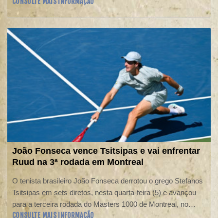
CONSULTE MAIS INFORMAÇÃO
João Fonseca vence Tsitsipas e vai enfrentar
Ruud na 3ª rodada em Montreal
O tenista brasileiro João Fonseca derrotou o grego Stefanos
Tsitsipas em sets diretos, nesta quarta-feira (5) e avançou
para a terceira rodada do Masters 1000 de Montreal, no
CONSULTE MAIS INFORMAÇÃO
Canadá.