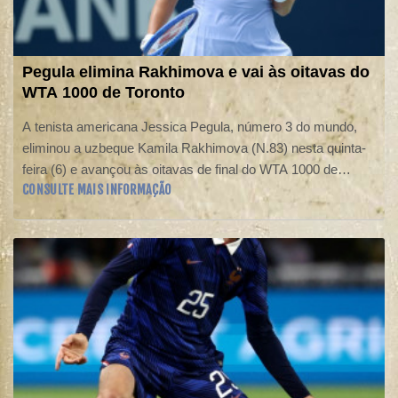
Pegula elimina Rakhimova e vai às oitavas do
WTA 1000 de Toronto
A tenista americana Jessica Pegula, número 3 do mundo,
eliminou a uzbeque Kamila Rakhimova (N.83) nesta quinta-
feira (6) e avançou às oitavas de final do WTA 1000 de
CONSULTE MAIS INFORMAÇÃO
Toronto.