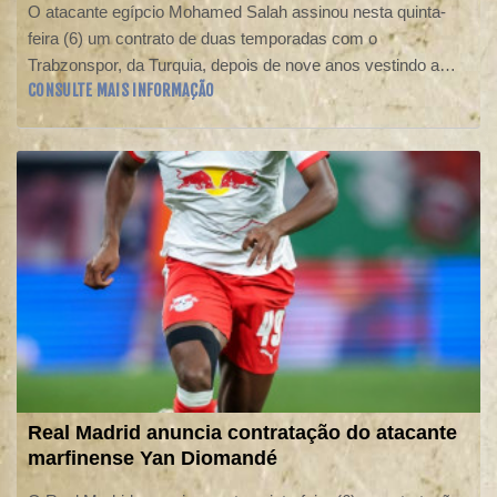
O atacante egípcio Mohamed Salah assinou nesta quinta-
feira (6) um contrato de duas temporadas com o
Trabzonspor, da Turquia, depois de nove anos vestindo a
CONSULTE MAIS INFORMAÇÃO
camisa do Liverpool.
Real Madrid anuncia contratação do atacante
marfinense Yan Diomandé