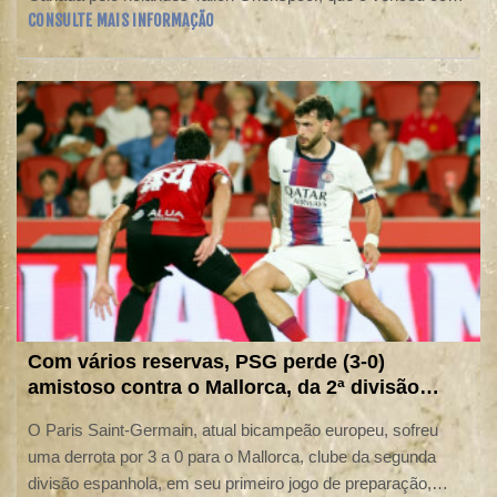
CONSULTE MAIS INFORMAÇÃO
parciais de 6-7 (7/3), 6-2 e 6-4 na segunda rodada.
Com vários reservas, PSG perde (3-0)
amistoso contra o Mallorca, da 2ª divisão
espanhola
O Paris Saint-Germain, atual bicampeão europeu, sofreu
uma derrota por 3 a 0 para o Mallorca, clube da segunda
divisão espanhola, em seu primeiro jogo de preparação,