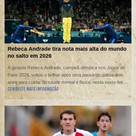
Rebeca Andrade tira nota mais alta do mundo
no salto em 2026
A ginasta Rebeca Andrade, campeã olímpica nos Jogos de
Paris 2024, voltou a brilhar após uma pausa de quase dois
anos para cuidar da saúde mental e física: nesta sexta-feira
CONSULTE MAIS INFORMAÇÃO
(7), ela tirou a nota mais alta do mundo em 2026 no salto, em
sua participação no Campeonato Brasileiro de Ginástica
Artística.