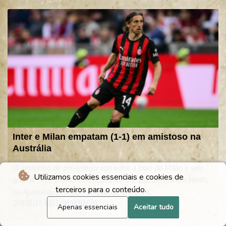
Inter e Milan empatam (1-1) em amistoso na
Austrália
O amistoso de pré-temporada entre a Inter de Milão e seu
Utilizamos cookies essenciais e cookies de
grande rival, o Milan, disputado nesta quarta-feira em Perth,
terceiros para o conteúdo.
na Austrália, terminou empatado em 1 a 1.
CONSULTE MAIS INFORMAÇÃO
Apenas essenciais
Aceitar tudo