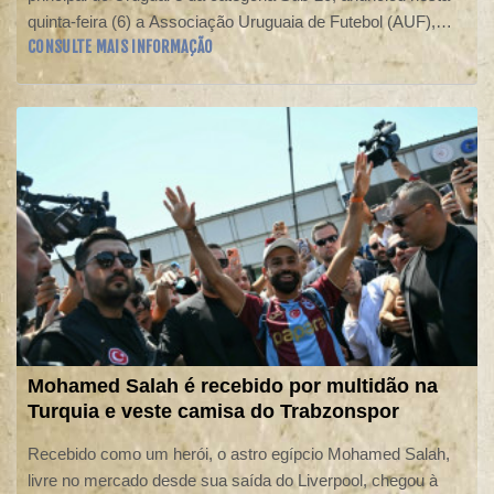
quinta-feira (6) a Associação Uruguaia de Futebol (AUF),
CONSULTE MAIS INFORMAÇÃO
menos de dois meses após a eliminação na fase de grupos
da Copa do Mundo sob o comando de Marcelo Bielsa.
Mohamed Salah é recebido por multidão na
Turquia e veste camisa do Trabzonspor
Recebido como um herói, o astro egípcio Mohamed Salah,
livre no mercado desde sua saída do Liverpool, chegou à