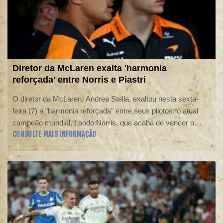
Diretor da McLaren exalta 'harmonia
reforçada' entre Norris e Piastri
O diretor da McLaren, Andrea Stella, exaltou nesta sexta-
feira (7) a "harmonia reforçada" entre seus pilotos: o atual
campeão mundial, Lando Norris, que acaba de vencer o
CONSULTE MAIS INFORMAÇÃO
Grande Prêmio da Hungria, e o australiano Oscar Piastri,
que vive um ano complicado.