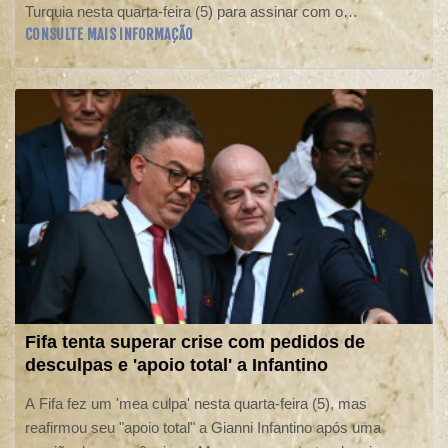
Turquia nesta quarta-feira (5) para assinar com o
CONSULTE MAIS INFORMAÇÃO
Trabzonspor, que o convenceu oferecendo um contrato de
quase 20 milhões de dólares por temporada (cerca de R$
103 milhões na cotação atual).
Fifa tenta superar crise com pedidos de
desculpas e 'apoio total' a Infantino
A Fifa fez um 'mea culpa' nesta quarta-feira (5), mas
reafirmou seu "apoio total" a Gianni Infantino após uma