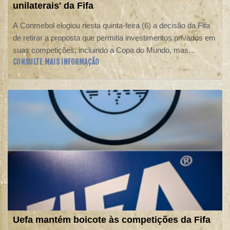
unilaterais' da Fifa
A Conmebol elogiou nesta quinta-feira (6) a decisão da Fifa
de retirar a proposta que permitia investimentos privados em
suas competições, incluindo a Copa do Mundo, mas
CONSULTE MAIS INFORMAÇÃO
expressou preocupação com as "ações unilaterais" da
entidade máxima do futebol.
Uefa mantém boicote às competições da Fifa