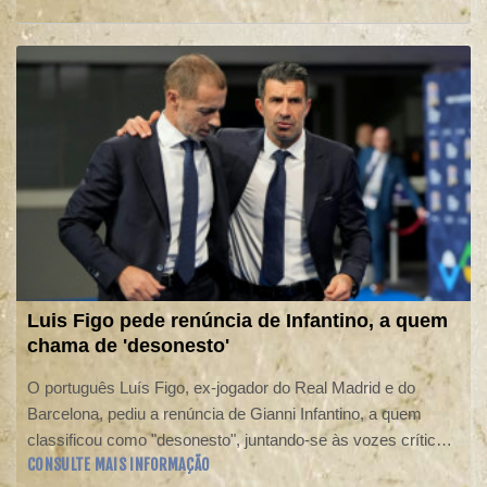
Luis Figo pede renúncia de Infantino, a quem
chama de 'desonesto'
O português Luís Figo, ex-jogador do Real Madrid e do
Barcelona, pediu a renúncia de Gianni Infantino, a quem
classificou como "desonesto", juntando-se às vozes críticas
CONSULTE MAIS INFORMAÇÃO
ao presidente da Fifa.