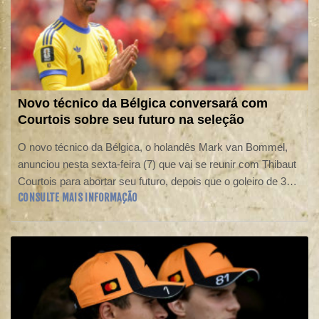
Novo técnico da Bélgica conversará com
Courtois sobre seu futuro na seleção
O novo técnico da Bélgica, o holandês Mark van Bommel,
anunciou nesta sexta-feira (7) que vai se reunir com Thibaut
Courtois para abortar seu futuro, depois que o goleiro de 34
CONSULTE MAIS INFORMAÇÃO
anos anunciou após a Copa do Mundo de 2026 que quer
fazer uma pausa de um ano na seleção.