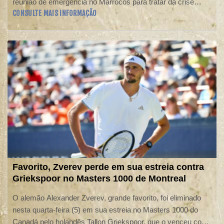
reunião de emergência no Marrocos para tratar da crise
CONSULTE MAIS INFORMAÇÃO
desencadeada pelas críticas ao projeto, que acabou sendo
abandonado, de abrir a instituição ao investimento privado.
Favorito, Zverev perde em sua estreia contra
Griekspoor no Masters 1000 de Montreal
O alemão Alexander Zverev, grande favorito, foi eliminado
nesta quarta-feira (5) em sua estreia no Masters 1000 do
Canadá pelo holandês Tallon Griekspoor, que o venceu com