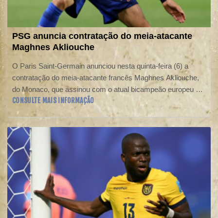
PSG anuncia contratação do meia-atacante
Maghnes Akliouche
O Paris Saint-Germain anunciou nesta quinta-feira (6) a
contratação do meia-atacante francês Maghnes Akliouche,
do Monaco, que assinou com o atual bicampeão europeu até
CONSULTE MAIS INFORMAÇÃO
2031.