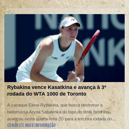
Rybakina vence Kasatkina e avança à 3ª
rodada do WTA 1000 de Toronto
A cazaque Elena Rybakina, que busca destronar a
bielorrussa Aryna Sabalenka do topo do tênis feminino,
avançou nesta quarta-feira (5) para a terceira rodada do
CONSULTE MAIS INFORMAÇÃO
WTA 1000 de Toronto.