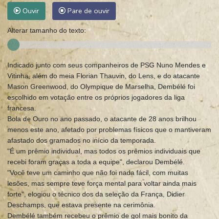
Ouvir
Pare de ouvir
Alterar tamanho do texto:
Indicado junto com seus companheiros de PSG Nuno Mendes e
Vitinha, além do meia Florian Thauvin, do Lens, e do atacante
Mason Greenwood, do Olympique de Marselha, Dembélé foi
escolhido em votação entre os próprios jogadores da liga
francesa.
Bola de Ouro no ano passado, o atacante de 28 anos brilhou
menos este ano, afetado por problemas físicos que o mantiveram
afastado dos gramados no início da temporada.
"É um prêmio individual, mas todos os prêmios individuais que
recebi foram graças a toda a equipe", declarou Dembélé.
"Você teve um caminho que não foi nada fácil, com muitas
lesões, mas sempre teve força mental para voltar ainda mais
forte", elogiou o técnico dos da seleção da França, Didier
Deschamps, que estava presente na cerimônia.
Dembélé também recebeu o prêmio de gol mais bonito da