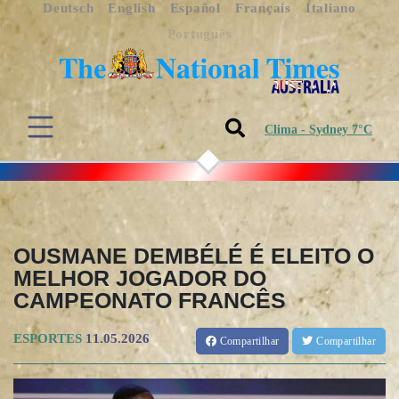
Deutsch
English
Español
Français
Italiano
Português
Clima - Sydney 7°C
OUSMANE DEMBÉLÉ É ELEITO O
MELHOR JOGADOR DO
CAMPEONATO FRANCÊS
ESPORTES
11.05.2026
Compartilhar
Compartilhar