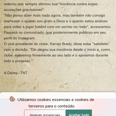
reiterou que sempre afirmou sua "inocência contra essas
acusações gravíssimas".
"Não posso dizer mais nada agora, mas também não consigo
expressar o quanto sou grato a Deus e o quanto estou ansioso
para voltar a jogar futebol com um sorriso no rosto", acrescentou
Paquetá no comunicado, que posteriormente publicou em seu
perfil do Instagram.
O vice-presidente do clube, Karren Brady, disse estar "satisfeito"
com a decisão. "Ele alegou sua inocência desde o início e, como
clube, estivemos firmemente ao seu lado e o apoiamos durante
todo o processo."
A.Davey--TNT
Utilizamos cookies essenciais e cookies de
terceiros para o conteúdo.
Apenas essenciais
Aceitar tudo