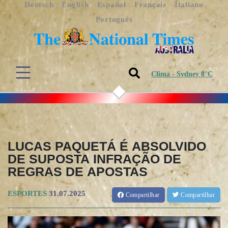
Deutsch
English
Español
Français
Italiano
Português
Clima - Sydney 8°C
LUCAS PAQUETÁ É ABSOLVIDO
DE SUPOSTA INFRAÇÃO DE
REGRAS DE APOSTAS
ESPORTES
31.07.2025
Compartilhar
Compartilhar