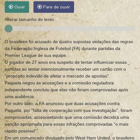
Ouvir
Pare de ouvir
Alterar tamanho do texto:
O brasileiro foi acusado de quatro supostas violações das regras
da Federação Inglesa de Futebol (FA) durante partidas da
Premier League de sua equipe.
O jogador de 27 anos era suspeito de tentar influenciar essas
partidas ao tentar intencionalmente receber um cartão com o
"propósito indevido de afetar o mercado de apostas".
Paquetá negou as acusações e a comissão reguladora
independente concluiu que elas não foram comprovadas após
uma audiência.
Por outro lado, a FA anunciou que duas acusações contra
Paquetá, por "falta de cooperação com sua investigação", foram
comprovadas, acrescentando que uma comissão decidirá uma
sanção apropriada para essas infrações comprovadas "o mais
rápido possível".
Em um comunicado divulgado pelo West Ham United, o brasileiro