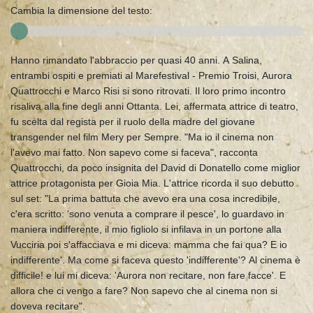
Cambia la dimensione del testo:
Hanno rimandato l'abbraccio per quasi 40 anni. A Salina,
entrambi ospiti e premiati al Marefestival - Premio Troisi, Aurora
Quattrocchi e Marco Risi si sono ritrovati. Il loro primo incontro
risaliva alla fine degli anni Ottanta. Lei, affermata attrice di teatro,
fu scelta dal regista per il ruolo della madre del giovane
transgender nel film Mery per Sempre. "Ma io il cinema non
l'avevo mai fatto. Non sapevo come si faceva", racconta
Quattrocchi, da poco insignita del David di Donatello come miglior
attrice protagonista per Gioia Mia. L'attrice ricorda il suo debutto
sul set: "La prima battuta che avevo era una cosa incredibile,
c'era scritto: 'sono venuta a comprare il pesce', lo guardavo in
maniera indifferente, il mio figliolo si infilava in un portone alla
Vucciria poi s'affacciava e mi diceva: mamma che fai qua? E io
indifferente'. Ma come si faceva questo 'indifferente'? Al cinema è
difficile! e lui mi diceva: 'Aurora non recitare, non fare facce'. E
allora che ci vengo a fare? Non sapevo che al cinema non si
doveva recitare".