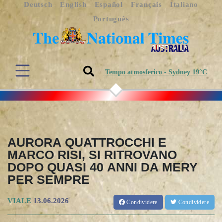
Deutsch
English
Español
Français
Italiano
Português
Tempo atmosferico - Sydney 19°C
AURORA QUATTROCCHI E
MARCO RISI, SI RITROVANO
DOPO QUASI 40 ANNI DA MERY
PER SEMPRE
VIALE
13.06.2026
Condividere
Condividere